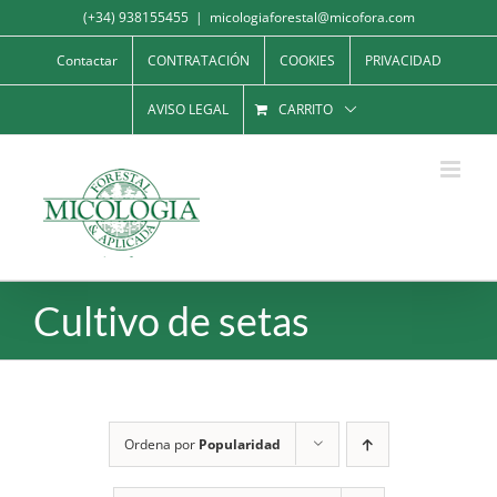
Saltar
(+34) 938155455
|
micologiaforestal@micofora.com
al
Contactar
CONTRATACIÓN
COOKIES
PRIVACIDAD
contenido
AVISO LEGAL
CARRITO
Cultivo de setas
Ordena por
Popularidad