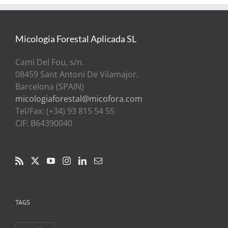
Micologia Forestal Aplicada SL
Cami Del Fou, s/n.
08459 Sant Antoni De Vilamajor.
Barcelona (SPAIN)
micologiaforestal@micofora.com
Tel/Fax: (+34) 93 815 54 55
CIF: B64390040
TAGS