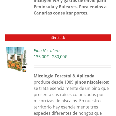
incluyen IVA y gastos de envio para
Península y Baleares. Para envios a
Canarias consultar portes.
Sin stock
Pino Niscalero
Rango
135,00
€
-
280,00
€
S
de
precios:
desde
Micologia Forestal & Aplicada
135,00€
produce desde 1989
pinos niscaleros
;
hasta
se trata esencialmente de un pino que
280,00€
presenta sus raíces colonizadas por
micorrizas de níscalos. En nuestro
territorio hay esencialmente tres
especies diferentes de hongos que