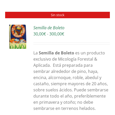
Sin stock
Semilla de Boleto
Rango
30,00
€
-
300,00
€
S
de
precios:
desde
La
Sem
illa de Boleto
es un producto
30,00€
exclusivo de Micología Forestal &
hasta
Aplicada. Está preparada para
300,00€
sembrar alrededor de pino, haya,
encina, alcornoque, roble, abedul y
castaño, siempre mayores de 20 años,
sobre suelos ácidos. Puede sembrarse
durante todo el año, preferiblemente
en primavera y otoño; no debe
sembrarse en terrenos helados.