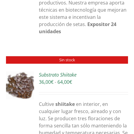
productivos. Nuestra empresa aporta
técnicas en biotecnología que mejoran
este sistema e incentivan la
producción de setas.
Expositor 24
unidades
Sin stock
Substrato Shiitake
Rango
36,00
€
-
64,00
€
S
de
precios:
desde
Cultive
shiitake
en interior, en
36,00€
cualquier lugar fresco, aireado y con
hasta
luz. Se producen tres floraciones de
64,00€
forma sencilla tan sólo manteniendo la
humedad y temperatura necesarias. Se