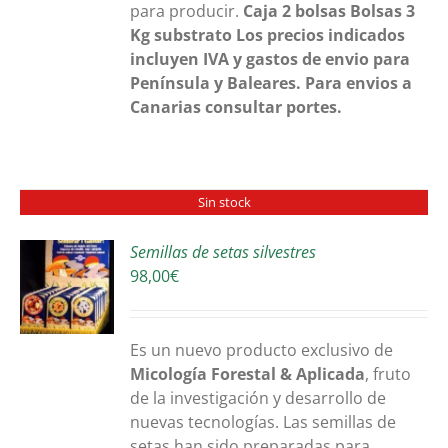
para producir.
Caja 2 bolsas
Bolsas 3
Kg substrato
Los precios indicados
incluyen IVA y gastos de envio para
Península y Baleares. Para envios a
Canarias consultar portes.
Sin stock
Semillas de setas silvestres
98,00
€
S
Es un nuevo producto exclusivo de
Micología Forestal & Aplicada
, fruto
de la investigación y desarrollo de
nuevas tecnologías. Las semillas de
setas han sido preparadas para