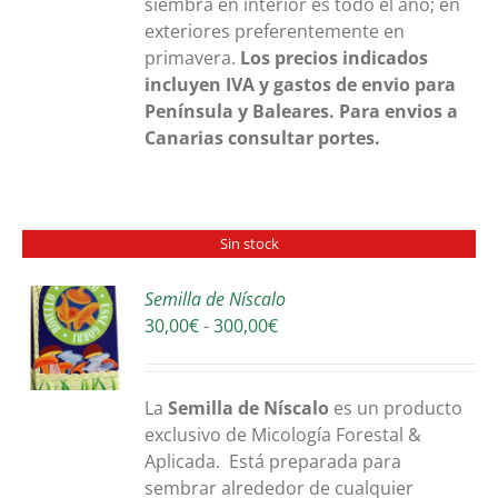
siembra en interior es todo el año; en
exteriores preferentemente en
primavera.
Los precios indicados
incluyen IVA y gastos de envio para
Península y Baleares. Para envios a
Canarias consultar portes.
Sin stock
Semilla de Níscalo
Rango
30,00
€
-
300,00
€
S
de
precios:
desde
La
Semilla de Níscalo
es un producto
30,00€
exclusivo de Micología Forestal &
hasta
Aplicada. Está preparada para
300,00€
sembrar alrededor de cualquier