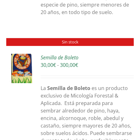
especie de pino, siempre menores de
20 años, en todo tipo de suelo.
Sin stock
Semilla de Boleto
Rango
30,00
€
-
300,00
€
S
de
precios:
desde
La
Sem
illa de Boleto
es un producto
30,00€
exclusivo de Micología Forestal &
hasta
Aplicada. Está preparada para
300,00€
sembrar alrededor de pino, haya,
encina, alcornoque, roble, abedul y
castaño, siempre mayores de 20 años,
sobre suelos ácidos. Puede sembrarse