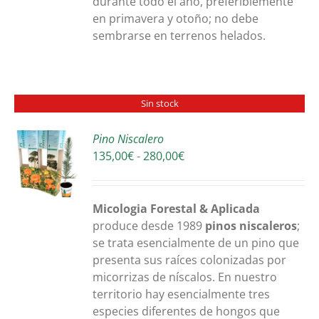
durante todo el año, preferiblemente
en primavera y otoño; no debe
sembrarse en terrenos helados.
Sin stock
Pino Niscalero
Rango
135,00
€
-
280,00
€
S
de
precios:
desde
Micologia Forestal & Aplicada
135,00€
produce desde 1989
pinos niscaleros
;
hasta
se trata esencialmente de un pino que
280,00€
presenta sus raíces colonizadas por
micorrizas de níscalos. En nuestro
territorio hay esencialmente tres
especies diferentes de hongos que