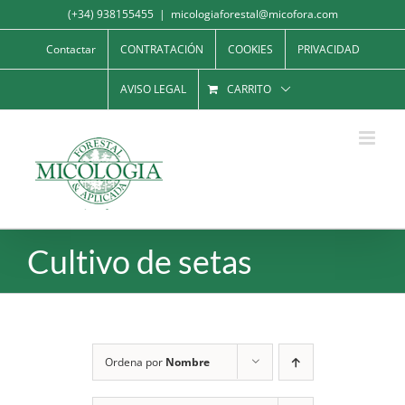
Saltar
(+34) 938155455
|
micologiaforestal@micofora.com
al
Contactar
CONTRATACIÓN
COOKIES
PRIVACIDAD
contenido
AVISO LEGAL
CARRITO
Cultivo de setas
Ordena por
Nombre