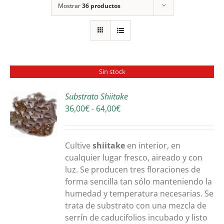
Mostrar
36 productos
Sin stock
Substrato Shiitake
Rango
36,00
€
-
64,00
€
S
de
precios:
desde
Cultive
shiitake
en interior, en
36,00€
cualquier lugar fresco, aireado y con
hasta
luz. Se producen tres floraciones de
64,00€
forma sencilla tan sólo manteniendo la
humedad y temperatura necesarias. Se
trata de substrato con una mezcla de
serrín de caducifolios incubado y listo