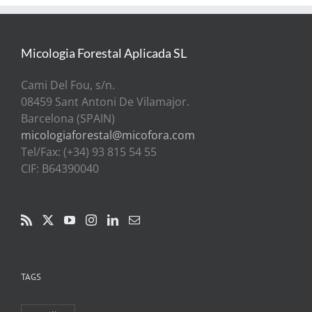
Micologia Forestal Aplicada SL
Cami Del Fou, s/n.
08459 Sant Antoni De Vilamajor.
Barcelona (SPAIN)
micologiaforestal@micofora.com
Tel/Fax: (+34) 93 815 54 55
CIF: B64390040
TAGS