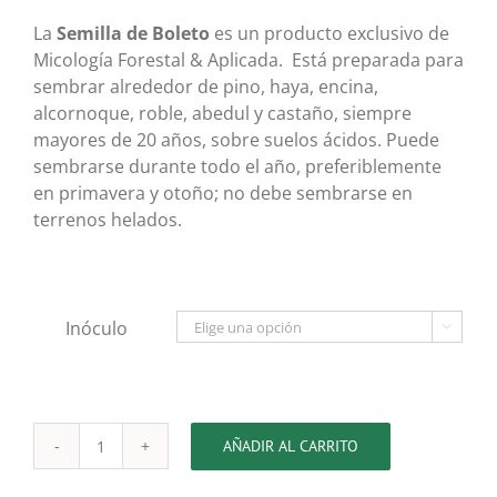
precios:
desde
La
Sem
illa de Boleto
es un producto exclusivo de
30,00€
Micología Forestal & Aplicada. Está preparada para
hasta
sembrar alrededor de pino, haya, encina,
300,00€
alcornoque, roble, abedul y castaño, siempre
mayores de 20 años, sobre suelos ácidos. Puede
sembrarse durante todo el año, preferiblemente
en primavera y otoño; no debe sembrarse en
terrenos helados.
Inóculo

AÑADIR AL CARRITO
Semilla
de