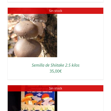
precios:
Sin stock
desde
30,00€
hasta
300,00€
Semilla de Shiitake 2.5 kilos
35,00
€
Sin stock