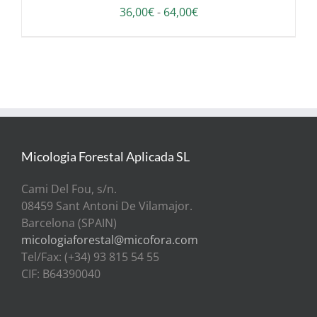
Rango
36,00
€
-
64,00
€
de
precios:
desde
36,00€
hasta
64,00€
Micologia Forestal Aplicada SL
Cami Del Fou, s/n.
08459 Sant Antoni De Vilamajor.
Barcelona (SPAIN)
micologiaforestal@micofora.com
Tel/Fax: (+34) 93 815 54 55
CIF: B64390040