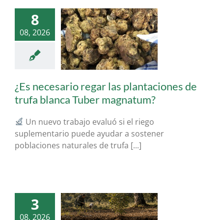
8
esario regar las
08, 2026
ciones de trufa
Tuber magnatum?
artículos micorrizas
 blanca italiana
icultura
Tuber
magnatum
¿Es necesario regar las plantaciones de
trufa blanca Tuber magnatum?
Un nuevo trabajo evaluó si el riego
suplementario puede ayudar a sostener
poblaciones naturales de trufa [...]
3
rabajo publicado
cómo las trufas
08, 2026