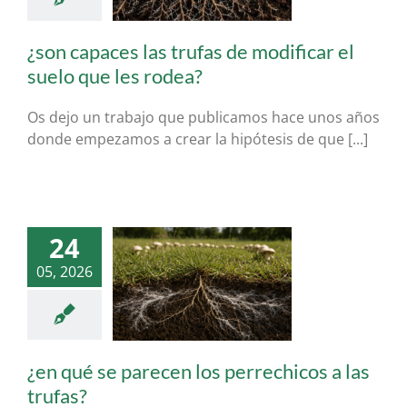
ogia Forestal &
truficultura
tuber
lanosporum
¿son capaces las trufas de modificar el
suelo que les rodea?
Os dejo un trabajo que publicamos hace unos años
donde empezamos a crear la hipótesis de que [...]
24
05, 2026
é se parecen los
cos a las trufas?
ogia Forestal &
Aplicada
¿en qué se parecen los perrechicos a las
trufas?