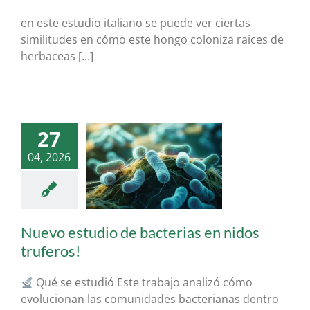
en este estudio italiano se puede ver ciertas
similitudes en cómo este hongo coloniza raices de
herbaceas [...]
27
04, 2026
o estudio de
erias en nidos
truferos!
ruficultura
Nuevo estudio de bacterias en nidos
truferos!
Qué se estudió Este trabajo analizó cómo
evolucionan las comunidades bacterianas dentro