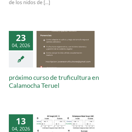
de los nidos de [...]
23
imo curso de
04, 2026
tura en Calamocha
Teruel
ogia Forestal &
Aplicada
próximo curso de truficultura en
Calamocha Teruel
13
 algunas truferas
04, 2026
tralia obtienen