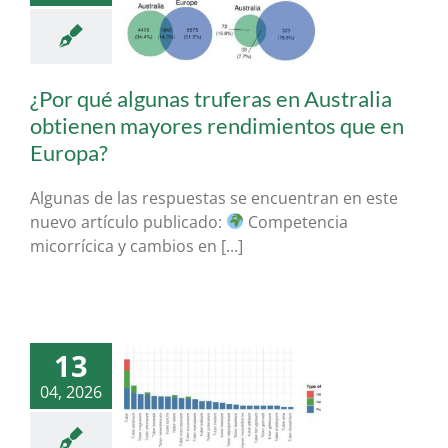
s rendimientos
 en Europa?
ogia Forestal &
Aplicada
¿Por qué algunas truferas en Australia
obtienen mayores rendimientos que en
Europa?
Algunas de las respuestas se encuentran en este
nuevo artículo publicado:
Competencia
micorrícica y cambios en [...]
13
dex: recopilación
04, 2026
inco siglos de
tura francesa en
s y truficultura