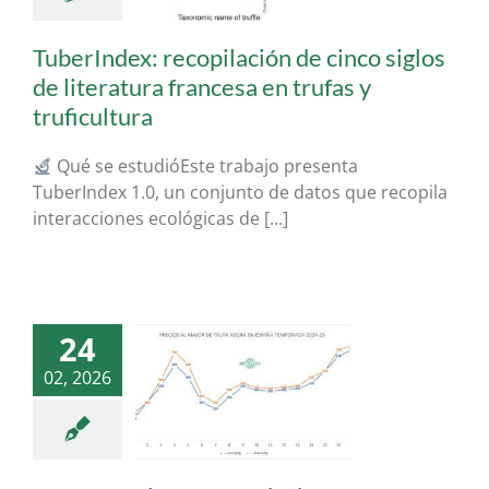
ogia Forestal &
Aplicada
TuberIndex: recopilación de cinco siglos
de literatura francesa en trufas y
truficultura
Qué se estudióEste trabajo presenta
TuberIndex 1.0, un conjunto de datos que recopila
interacciones ecológicas de [...]
24
ue la temporada
 2025 en España y
02, 2026
los países del
isferio sur?
keting trufas
icultura
tuber
lanosporum