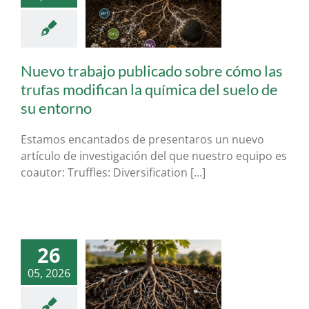
an la química del
 de su entorno
artículos micorrizas
ogia Forestal &
truficultura
tuber
lanosporum
Nuevo trabajo publicado sobre cómo las
trufas modifican la química del suelo de
su entorno
Estamos encantados de presentaros un nuevo
artículo de investigación del que nuestro equipo es
coautor: Truffles: Diversification [...]
26
aces las trufas de
05, 2026
r el suelo que les
rodea?
artículos micorrizas