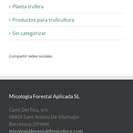
Planta trufera
Productos para truficultura
Sin categorizar
Compartir redes sociales
Micologia Forestal Aplicada SL
Cami Del Fou, s/n.
08459 Sant Antoni De Vilamajor.
Barcelona (SPAIN)
micologiaforestal@micofora.com