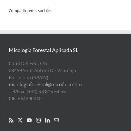
Compartir redes sociales
Micologia Forestal Aplicada SL
Cami Del Fou, s/n.
08459 Sant Antoni De Vilamajor.
Barcelona (SPAIN)
micologiaforestal@micofora.com
Tel/Fax: (+34) 93 815 54 55
CIF: B64390040