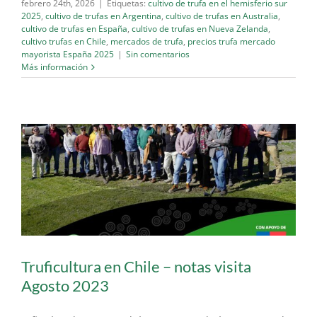
febrero 24th, 2026
|
Etiquetas:
cultivo de trufa en el hemisferio sur
2025
,
cultivo de trufas en Argentina
,
cultivo de trufas en Australia
,
cultivo de trufas en España
,
cultivo de trufas en Nueva Zelanda
,
cultivo trufas en Chile
,
mercados de trufa
,
precios trufa mercado
mayorista España 2025
|
Sin comentarios
Más información
Truficultura en Chile – notas visita
Agosto 2023