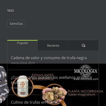
TAGS
Semillas
Popular
Comentarios
Reciente
Cadena de valor y consumo de trufa negra
marzo 22nd, 2014
¿Cuantos años pueden los avellanos producir
trufas?
junio 20th, 2015
Cultivo de trufas en México