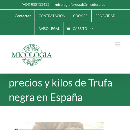
Saltar
(+34) 938155455
|
micologiaforestal@micofora.com
al
Contactar
CONTRATACIÓN
COOKIES
PRIVACIDAD
contenido
AVISO LEGAL
CARRITO
precios y kilos de Trufa
negra en España