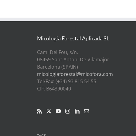
Micologia Forestal Aplicada SL
Cami Del Fou, s/n.
08459 Sant Antoni De Vilamajor.
Barcelona (SPAIN)
micologiaforestal@micofora.com
Tel/Fax: (+34) 93 815 54 55
CIF: B64390040
TAGS