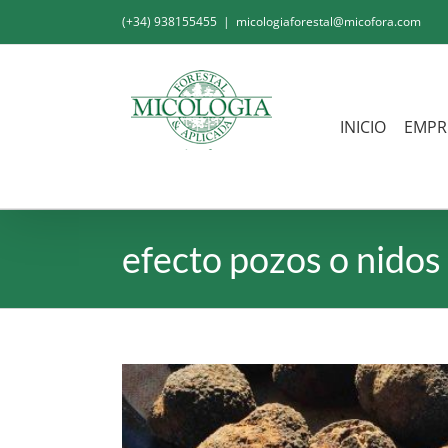
Saltar
(+34) 938155455
|
micologiaforestal@micofora.com
al
contenido
INICIO
EMPR
efecto pozos o nidos