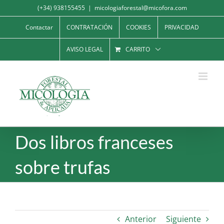
Saltar
(+34) 938155455
|
micologiaforestal@micofora.com
al
Contactar
CONTRATACIÓN
COOKIES
PRIVACIDAD
contenido
AVISO LEGAL
CARRITO
Dos libros franceses
sobre trufas
Anterior
Siguiente