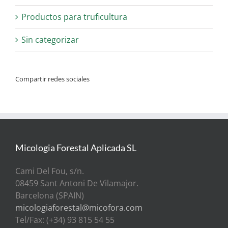
Productos para truficultura
Sin categorizar
Compartir redes sociales
Micologia Forestal Aplicada SL
Cami Del Fou, s/n.
08459 Sant Antoni De Vilamajor.
Barcelona (SPAIN)
micologiaforestal@micofora.com
Tel/Fax: (+34) 93 815 54 55