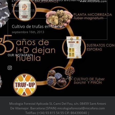
trufas?
junio 20th, 2015
Cultivo de trufas en México
septiembre 16th, 2013
OUR INSTAGRAM
Micologia Forestal Aplicada SL Cami Del Fou, s/n. 08459 Sant Antoni
De Vilamajor. Barcelona (SPAIN) micologiaforestal@micofora.com
Tel/Fax: (+34) 93 815 54 55 CIF: B64390040 |