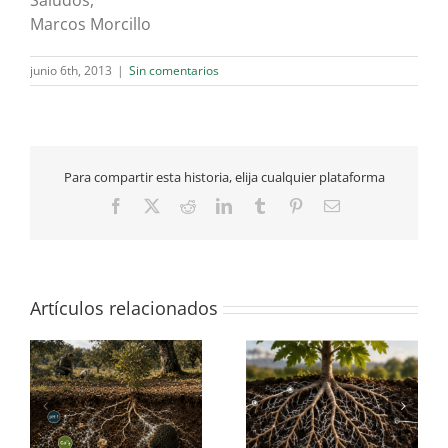
Saludos,
Marcos Morcillo
junio 6th, 2013
|
Sin comentarios
Para compartir esta historia, elija cualquier plataforma
Facebook
X
Reddit
LinkedIn
Tumblr
Pinterest
Correo
electrónico
Artículos relacionados
¿son capaces las
¿en qué se parecen los
mo
trufas de modificar el
perrechicos a las
la
suelo que les rodea?
trufas?
e