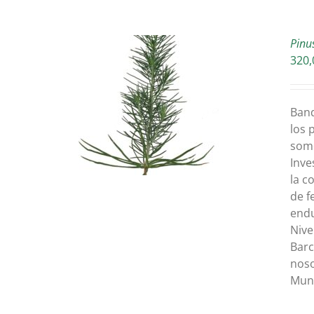
Pinu
320,
L CARRITO
/
Band
TALLES
los 
som
Inve
la c
de f
endu
Nive
Barc
noso
Mun