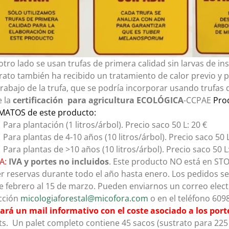
otro lado se usan trufas de primera calidad sin larvas de i
rato también ha recibido un tratamiento de calor previo y p
rabajo de la trufa, que se podría incorporar usando trufas 
e la
certificación para agricultura ECOLÓGICA
-CCPAE
Pro
MATOS de este producto:
Para plantación (1 litros/árbol). Precio saco 50 L: 20 €
Para plantas de 4-10 años (10 litros/árbol). Precio saco 50 L
Para plantas de >10 años (10 litros/árbol). Precio saco 50 L
A:
IVA y portes no incluidos
. Este producto NO está en ST
r reservas durante todo el año hasta enero. Los pedidos se
e febrero al 15 de marzo. Pueden enviarnos un correo electr
cción
micologiaforestal@micofora.com
o en el teléfono 60
ará un mail informativo con el coste asociado a los port
ts. Un palet completo contiene 45 sacos (sustrato para 225 