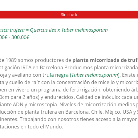
Sin stock
asca trufera = Quercus ilex x Tuber melanosporum
Rango
00
€
-
300,00
€
de
precios:
desde
de 1989 somos productores de
planta micorrizada de tru
180,00€
stigación IRTA en Barcelona Producimos planta micorrizada c
hasta
oja y avellano con
trufa negra (
Tuber melanosporum
)
. Existe
300,00€
ta y cuello de raíz con la concentración de micelio y micorri
ben en vivero un programa de fertirrigación, obteniendo á
0cm para 2 años) y endurecidos. Calidad de inóculo: cada un
ante ADN y microscopia. Niveles de micorrización medios 
ucción de planta trufera en Barcelona, Chile, Méjico, USA y 
inentes. Trabajando con nosotros tienes acceso a la mayor
taciones en todo el Mundo.