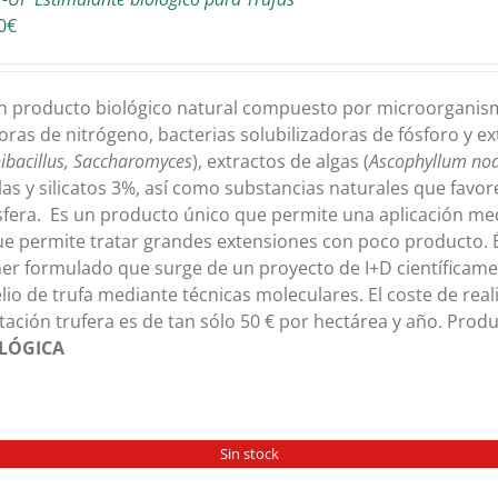
0
€
n producto biológico natural compuesto por microorganis
doras de nitrógeno, bacterias solubilizadoras de fósforo y e
ibacillus, Saccharomyces
), extractos de algas (
Ascophyllum n
llas y silicatos 3%, así como substancias naturales que favorec
sfera. Es un producto único que permite una aplicación me
ue permite tratar grandes extensiones con poco producto. És
er formulado que surge de un proyecto de I+D científicame
lio de trufa mediante técnicas moleculares. El coste de rea
tación trufera es de tan sólo 50 € por hectárea y año. Prod
LÓGICA
Sin stock