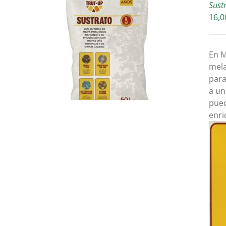
Sust
16,0
TALLES
En M
mela
para
a un
pued
enri