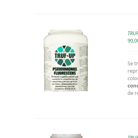
TRUF
90,0
L CARRITO
/
Se t
TALLES
repr
colo
conc
de r
TRUF