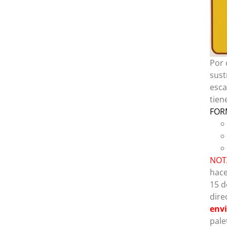
Por 
sust
esca
tien
FOR
NOT
hace
15 d
dire
envi
pale