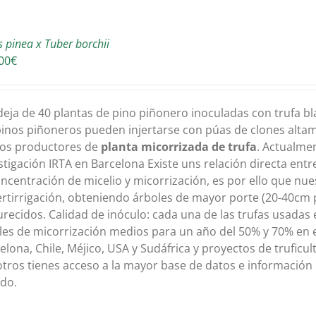
s pinea x Tuber borchii
00
€
eja de 40 plantas de pino piñonero inoculadas con trufa b
pinos piñoneros pueden injertarse con púas de clones alta
os productores de
planta micorrizada de trufa
. Actualmen
stigación IRTA en Barcelona Existe uns relación directa entre
oncentración de micelio y micorrización, es por ello que nu
ertirrigación, obteniendo árboles de mayor porte (20-40cm 
recidos. Calidad de inóculo: cada una de las trufas usadas
les de micorrización medios para un año del 50% y 70% en 
elona, Chile, Méjico, USA y Sudáfrica y proyectos de truficu
tros tienes acceso a la mayor base de datos e información
do.