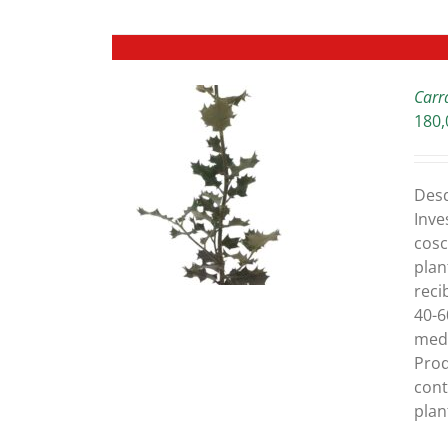
Carr
180,
TALLES
Des
Inve
cosc
plan
reci
40-6
medi
Prod
cont
plan