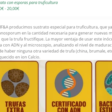
rato con esporas para truficultura
Rango
0
€
-
20,00
€
de
precios:
desde
F&A producimos sustrato especial para truficultura, que ya
16,00€
nosporum en la cantidad necesaria para generar nuevas mi
hasta
 que la trufa fructifique. La mayor ventaja de usar este inó
20,00€
a con ADN y al microscopio, analizando el nivel de madurac
e haber ninguna otra variedad de trufa (china, brumale, e
quecido en ion Calcio.