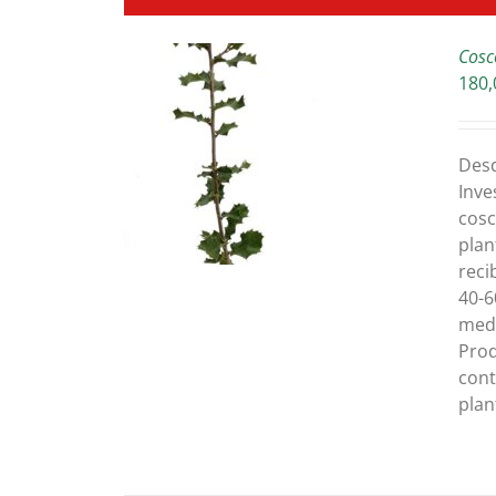
Cosc
180,
TALLES
Des
Inve
cosc
plan
reci
40-6
medi
Prod
cont
plan