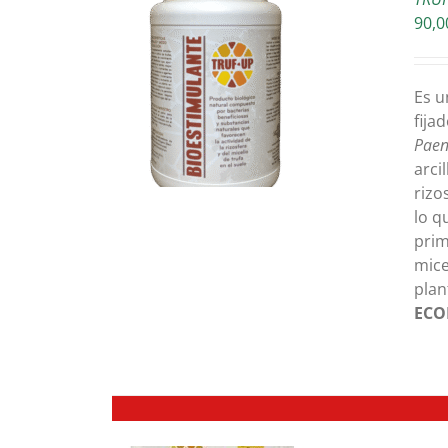
90,0
L CARRITO
/
Es u
TALLES
fija
Paen
arci
rizo
lo q
prim
mice
plan
ECO