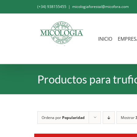
Saltar
(+34) 938155455
|
micologiaforestal@micofora.com
al
contenido
INICIO
EMPRES
Productos para trufi
Ordena por
Popularidad
Mostrar