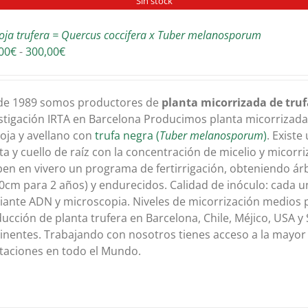
Sin stock
oja trufera = Quercus coccifera x Tuber melanosporum
Rango
00
€
-
300,00
€
de
precios:
desde
de 1989 somos productores de
planta micorrizada de tru
180,00€
stigación IRTA en Barcelona Producimos planta micorrizada c
hasta
oja y avellano con
trufa negra (
Tuber melanosporum
)
. Existe
300,00€
ta y cuello de raíz con la concentración de micelio y micorri
ben en vivero un programa de fertirrigación, obteniendo á
0cm para 2 años) y endurecidos. Calidad de inóculo: cada un
ante ADN y microscopia. Niveles de micorrización medios 
ucción de planta trufera en Barcelona, Chile, Méjico, USA y 
inentes. Trabajando con nosotros tienes acceso a la mayor
taciones en todo el Mundo.