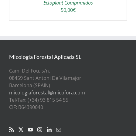
Ectoplant Comprimidos
50,00
€
Micologia Forestal Aplicada SL
Cami Del Fou, s/n.
08459 Sant Antoni De Vilamajor.
Barcelona (SPAIN)
micologiaforestal@micofora.com
Tel/Fax: (+34) 93 815 54 55
CIF: B64390040