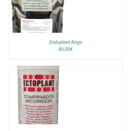
UCTO
PLES
NTES.
Endoplant Riego
ONES
80,00
€
EN
R
NA
UCTO