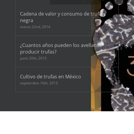
Cadena de valor y consumo de trufa
negra
marzo 22nd, 2014
¿Cuantos años pueden los avellanos
producir trufas?
junio 20th, 2015
Cultivo de trufas en México
septiembre 16th, 2013
Sant Antoni De Vilamajor. Barcelona (SPAIN) micologiaforestal@micofora.com Tel/