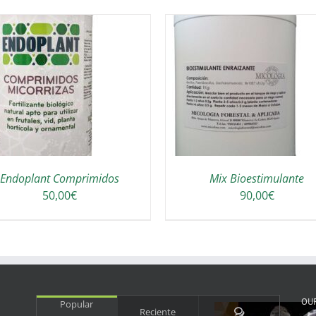
AÑADIR AL CARRITO
/
DETALLES
Endoplant Comprimidos
Mix Bioestimulante
50,00
€
90,00
€
OU
Popular
Comentarios
Reciente