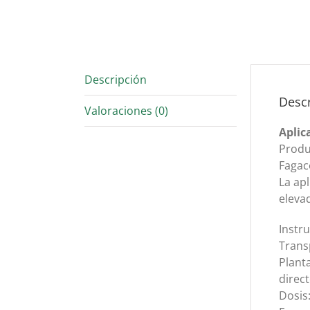
Descripción
Desc
Valoraciones (0)
Aplic
Produc
Fagace
La ap
eleva
Instr
Trans
Plant
direct
Dosis: