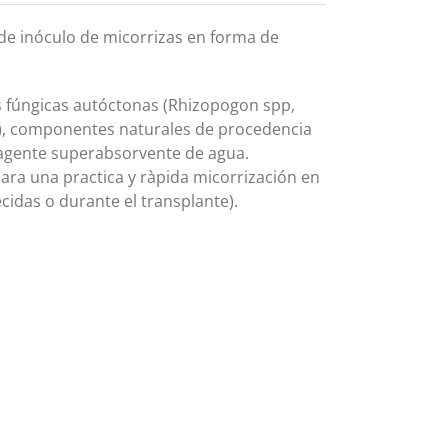
 inóculo de micorrizas en forma de
s fúngicas autóctonas (Rhizopogon spp,
pp), componentes naturales de procedencia
 agente superabsorvente de agua.
a una practica y ràpida micorrización en
cidas o durante el transplante).