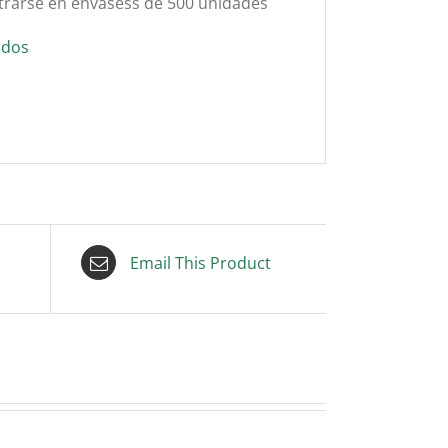
rarse en envasess de 500 unidades
idos
Email This Product