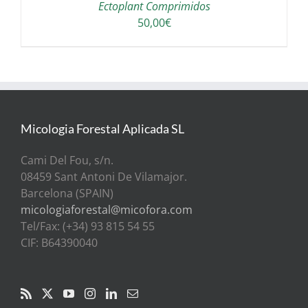
Ectoplant Comprimidos
50,00
€
Micologia Forestal Aplicada SL
Cami Del Fou, s/n.
08459 Sant Antoni De Vilamajor.
Barcelona (SPAIN)
micologiaforestal@micofora.com
Tel/Fax: (+34) 93 815 54 55
CIF: B64390040