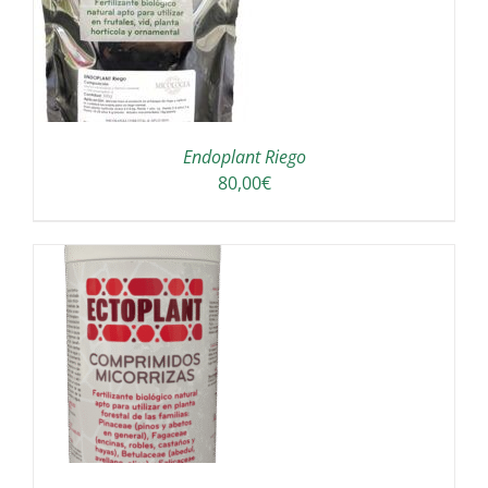
UCTO
PLES
NTES.
Endoplant Riego
ONES
80,00
€
EN
R
NA
UCTO