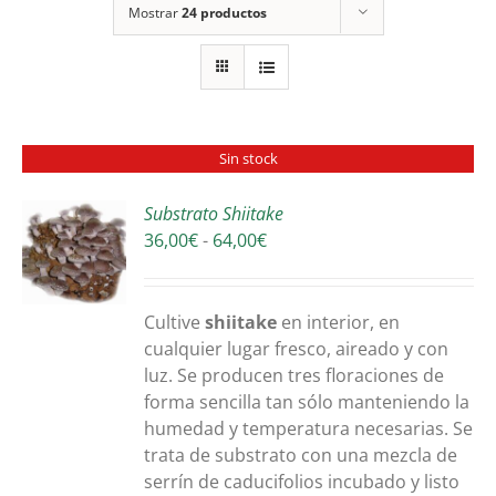
Mostrar
24 productos
Sin stock
Substrato Shiitake
Rango
36,00
€
-
64,00
€
S
de
precios:
desde
Cultive
shiitake
en interior, en
36,00€
cualquier lugar fresco, aireado y con
hasta
luz. Se producen tres floraciones de
64,00€
forma sencilla tan sólo manteniendo la
humedad y temperatura necesarias. Se
trata de substrato con una mezcla de
serrín de caducifolios incubado y listo