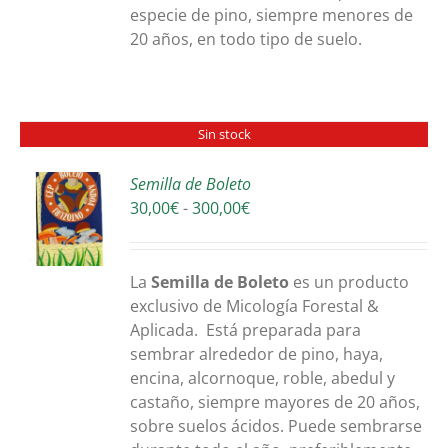
especie de pino, siempre menores de
20 años, en todo tipo de suelo.
Sin stock
Semilla de Boleto
Rango
30,00
€
-
300,00
€
S
de
precios:
desde
La
Sem
illa de Boleto
es un producto
30,00€
exclusivo de Micología Forestal &
hasta
Aplicada. Está preparada para
300,00€
sembrar alrededor de pino, haya,
encina, alcornoque, roble, abedul y
castaño, siempre mayores de 20 años,
sobre suelos ácidos. Puede sembrarse