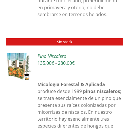
durante todo el año, preferiblemente
en primavera y otoño; no debe
sembrarse en terrenos helados.
Sin stock
Pino Niscalero
Rango
135,00
€
-
280,00
€
S
de
precios:
desde
Micologia Forestal & Aplicada
135,00€
produce desde 1989
pinos niscaleros
;
hasta
se trata esencialmente de un pino que
280,00€
presenta sus raíces colonizadas por
micorrizas de níscalos. En nuestro
territorio hay esencialmente tres
especies diferentes de hongos que