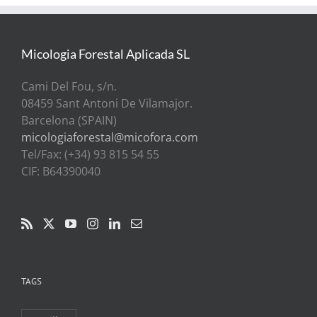
Micologia Forestal Aplicada SL
Cami Del Fou, s/n.
08459 Sant Antoni De Vilamajor.
Barcelona (SPAIN)
micologiaforestal@micofora.com
Tel/Fax: (+34) 93 815 54 55
CIF: B64390040
TAGS