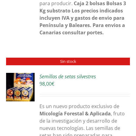
para producir.
Caja 2 bolsas
Bolsas 3
Kg substrato
Los precios indicados
incluyen IVA y gastos de envio para
Península y Baleares. Para envios a
Canarias consultar portes.
Sin stock
Semillas de setas silvestres
98,00
€
S
Es un nuevo producto exclusivo de
Micología Forestal & Aplicada
, fruto
de la investigación y desarrollo de
nuevas tecnologías. Las semillas de
setas han sido preparadas para