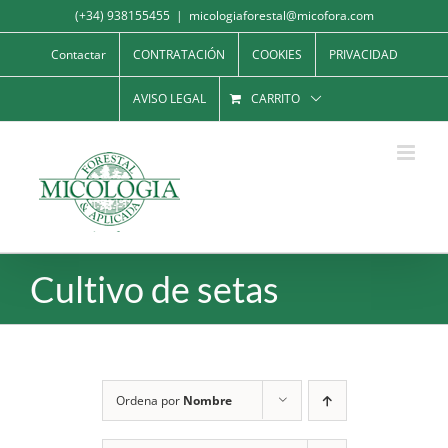
Saltar
(+34) 938155455
|
micologiaforestal@micofora.com
al
Contactar
CONTRATACIÓN
COOKIES
PRIVACIDAD
contenido
AVISO LEGAL
CARRITO
Cultivo de setas
Ordena por
Nombre