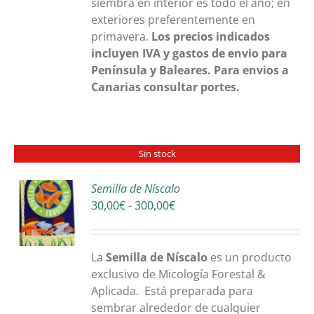
siembra en interior es todo el año; en
exteriores preferentemente en
primavera.
Los precios indicados
incluyen IVA y gastos de envio para
Península y Baleares. Para envios a
Canarias consultar portes.
Sin stock
Semilla de Níscalo
Rango
30,00
€
-
300,00
€
S
de
precios:
desde
La
Semilla de Níscalo
es un producto
30,00€
exclusivo de Micología Forestal &
hasta
Aplicada. Está preparada para
300,00€
sembrar alrededor de cualquier