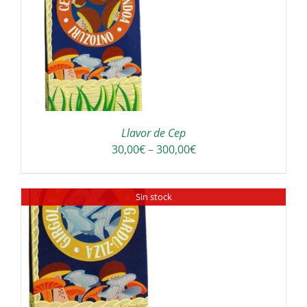
a
300,00€
Llavor de Cep
Interval
30,00
€
–
300,00
€
de
preus:
Sin stock
30,00€
a
300,00€