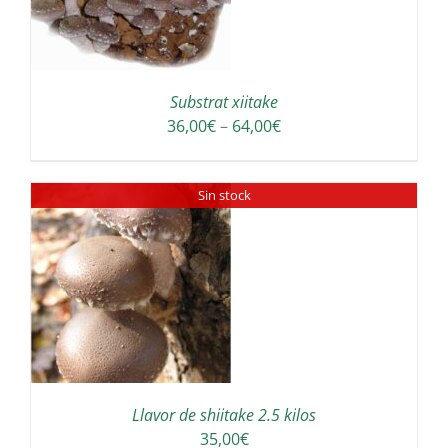
Substrat xiitake
Interval
36,00
€
–
64,00
€
de
preus:
Sin stock
36,00€
a
64,00€
Llavor de shiitake 2.5 kilos
35,00
€