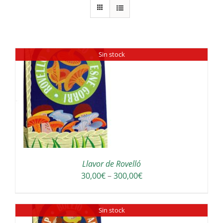
Sin stock
Llavor de Rovelló
Interval
30,00
€
–
300,00
€
de
preus:
Sin stock
30,00€