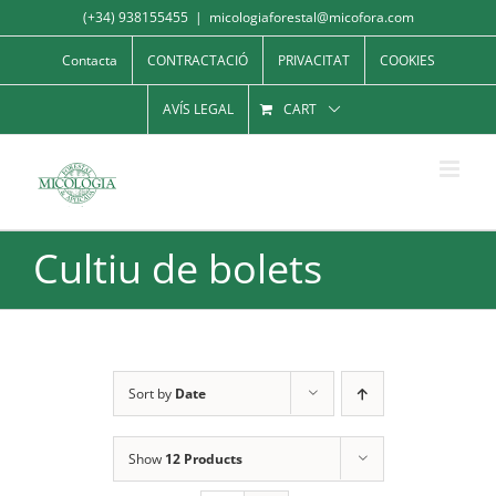
Skip
(+34) 938155455
|
micologiaforestal@micofora.com
to
Contacta
CONTRACTACIÓ
PRIVACITAT
COOKIES
content
AVÍS LEGAL
CART
Cultiu de bolets
Sort by
Date
Show
12 Products