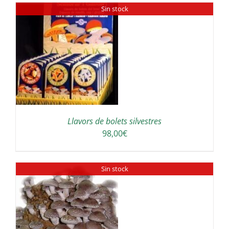
Sin stock
135,00€
a
280,00€
Llavors de bolets silvestres
98,00
€
Sin stock