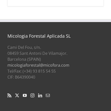
Micologia Forestal Aplicada SL
Cami Del Fou, s/n.
08459 Sant Antoni De Vilamajor.
Barcelona (SPAIN)
micologiaforestal@micofora.com
Tel/Fax: (+34) 93 815 54 55
CIF: B64390040