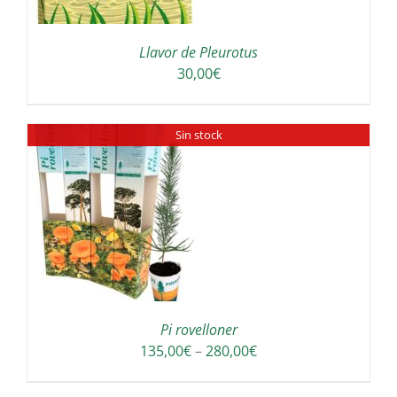
Llavor de Pleurotus
30,00
€
Sin stock
Pi rovelloner
Interval
135,00
€
–
280,00
€
de
preus: