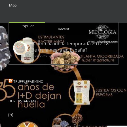
TAGS
Popular
Comments
Recent
¿Como ha ido la temporada 2017-18
de trufa negra en España?
April 29th, 2018
TRUFFLEFARMING
OUR INSTAGRAM