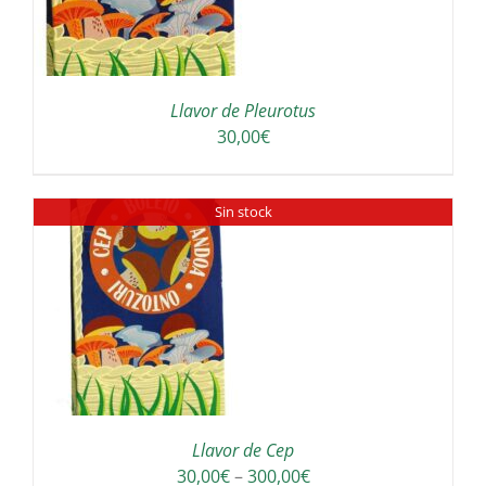
Llavor de Pleurotus
30,00
€
Sin stock
Llavor de Cep
Interval
30,00
€
–
300,00
€