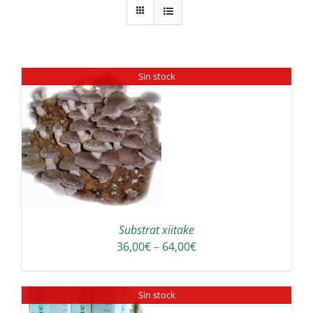
Sin stock
Substrat xiitake
Interval
36,00
€
–
64,00
€
de
preus:
Sin stock
36,00€