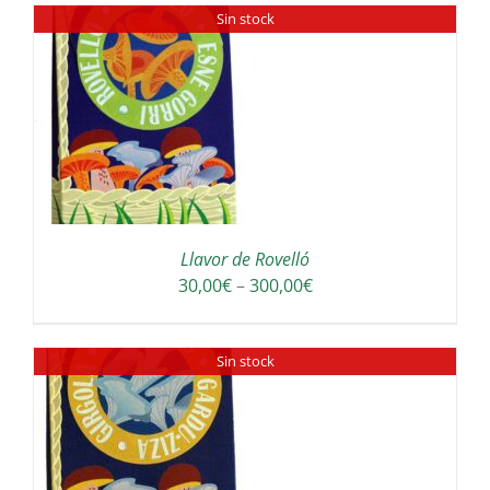
Sin stock
Llavor de Rovelló
Interval
30,00
€
–
300,00
€
de
preus:
Sin stock
30,00€
a
300,00€