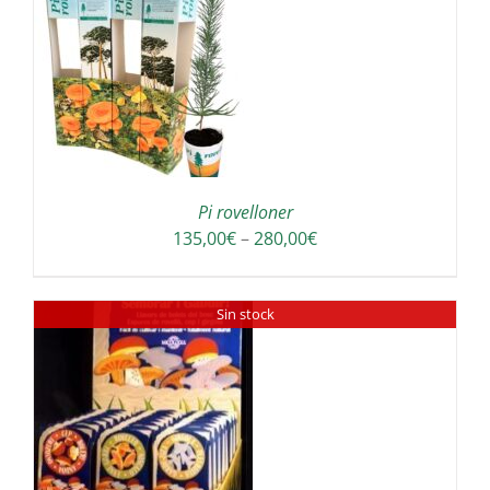
a
64,00€
Pi rovelloner
Interval
135,00
€
–
280,00
€
de
preus:
Sin stock
135,00€
a
280,00€