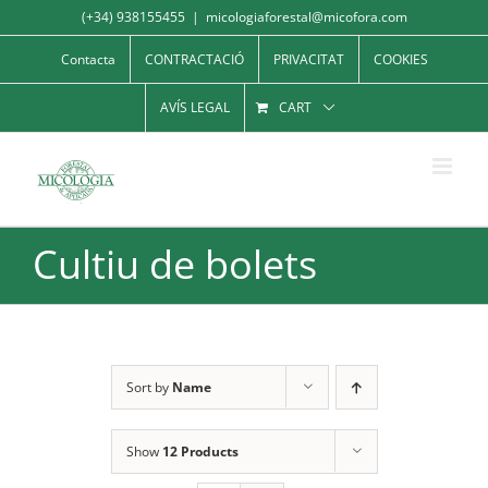
Skip
(+34) 938155455
|
micologiaforestal@micofora.com
to
Contacta
CONTRACTACIÓ
PRIVACITAT
COOKIES
content
AVÍS LEGAL
CART
Cultiu de bolets
Sort by
Name
Show
12 Products