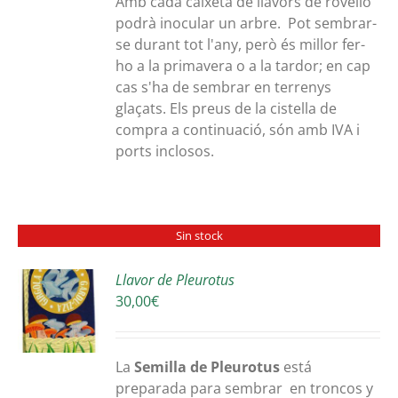
Amb cada caixeta de llavors de rovelló
podrà inocular un arbre. Pot sembrar-
se durant tot l'any, però és millor fer-
ho a la primavera o a la tardor; en cap
cas s'ha de sembrar en terrenys
glaçats. Els preus de la cistella de
compra a continuació, són amb IVA i
ports inclosos.
Sin stock
Llavor de Pleurotus
30,00
€
S
La
Semilla de Pleurotus
está
preparada para sembrar en troncos y