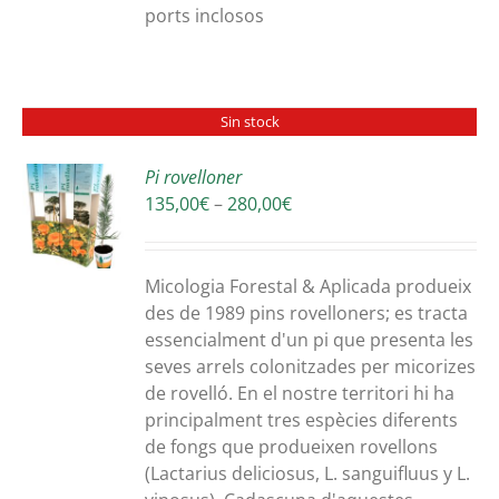
ports inclosos
Sin stock
Pi rovelloner
Interval
135,00
€
–
280,00
€
S
de
preus:
135,00€
Micologia Forestal & Aplicada produeix
a
des de 1989 pins rovelloners; es tracta
280,00€
essencialment d'un pi que presenta les
seves arrels colonitzades per micorizes
de rovelló. En el nostre territori hi ha
principalment tres espècies diferents
de fongs que produeixen rovellons
(Lactarius deliciosus, L. sanguifluus y L.