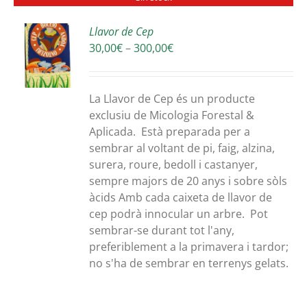
Llavor de Cep
Interval
30,00
€
–
300,00
€
S
de
preus:
30,00€
La Llavor de Cep és un producte
a
exclusiu de Micologia Forestal &
300,00€
Aplicada. Està preparada per a
sembrar al voltant de pi, faig, alzina,
surera, roure, bedoll i castanyer,
sempre majors de 20 anys i sobre sòls
àcids Amb cada caixeta de llavor de
cep podrà innocular un arbre. Pot
sembrar-se durant tot l'any,
preferiblement a la primavera i tardor;
no s'ha de sembrar en terrenys gelats.