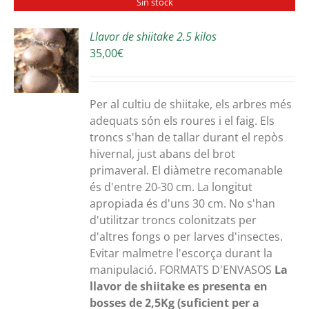
Sin stock
Llavor de shiitake 2.5 kilos
35,00
€
S
Per al cultiu de shiitake, els arbres més
adequats són els roures i el faig. Els
troncs s'han de tallar durant el repòs
hivernal, just abans del brot
primaveral. El diàmetre recomanable
és d'entre 20-30 cm. La longitut
apropiada és d'uns 30 cm. No s'han
d'utilitzar troncs colonitzats per
d'altres fongs o per larves d'insectes.
Evitar malmetre l'escorça durant la
manipulació. FORMATS D'ENVASOS
La
llavor de shiitake es presenta en
bosses de 2,5Kg (suficient per a