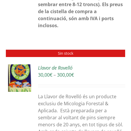
sembrar entre 8-12 troncs).
Els preus
de la cistella de compra a
continuació, són amb IVA i ports
inclosos.
Sin stock
Llavor de Rovelló
Interval
30,00
€
–
300,00
€
S
de
preus:
30,00€
La Llavor de Rovelló és un producte
a
exclusiu de Micologia Forestal &
300,00€
Aplicada. Està preparada per a
sembrar al voltant de pins siempre
menors de 20 anys, en tot tipus de sòl.