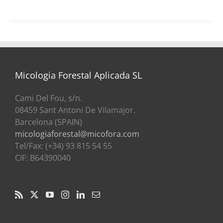
Micologia Forestal Aplicada SL
Cami Del Fou, s/n.
08459 Sant Antoni De Vilamajor.
Barcelona (SPAIN)
micologiaforestal@micofora.com
Tel/Fax: (+34) 93 815 54 55
CIF: B64390040