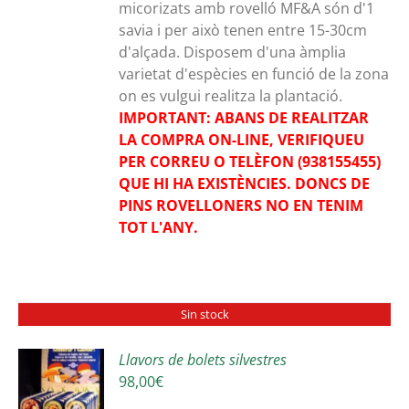
micorizats amb rovelló MF&A són d'1
savia i per això tenen entre 15-30cm
d'alçada. Disposem d'una àmplia
varietat d'espècies en funció de la zona
on es vulgui realitza la plantació.
IMPORTANT: ABANS DE REALITZAR
LA COMPRA ON-LINE, VERIFIQUEU
PER CORREU O TELÈFON (938155455)
QUE HI HA EXISTÈNCIES. DONCS DE
PINS ROVELLONERS NO EN TENIM
TOT L'ANY.
Sin stock
Llavors de bolets silvestres
98,00
€
S