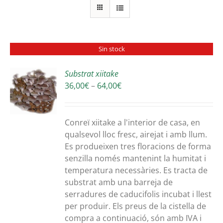
Sin stock
Substrat xiitake
Interval
36,00
€
–
64,00
€
S
de
preus:
36,00€
Conreï xiitake a l'interior de casa, en
a
qualsevol lloc fresc, airejat i amb llum.
64,00€
Es produeixen tres floracions de forma
senzilla només mantenint la humitat i
temperatura necessàries. Es tracta de
substrat amb una barreja de
serradures de caducifolis incubat i llest
per produir. Els preus de la cistella de
compra a continuació, són amb IVA i