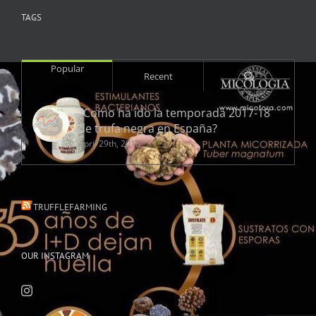
TAGS
Popular
Comments
Recent
¿Como ha ido la temporada 2017-18
de trufa negra en España?
April 29th, 2018
TRUFFLEFARMING
OUR INSTAGRAM