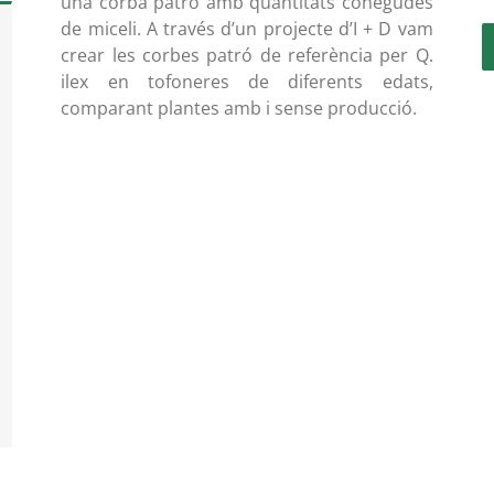
una corba patró amb quantitats conegudes
de miceli. A través d’un projecte d’I + D vam
crear les corbes patró de referència per Q.
ilex en tofoneres de diferents edats,
comparant plantes amb i sense producció.