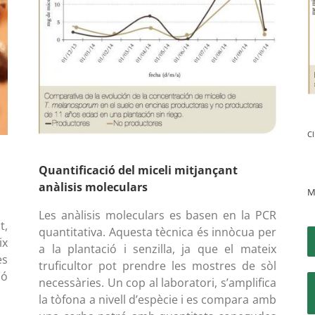
Cl
Quantificació del miceli mitjançant
anàlisis moleculars
M
Les anàlisis moleculars es basen en la PCR
t,
quantitativa. Aquesta tècnica és innòcua per
ix
a la plantació i senzilla, ja que el mateix
es
truficultor pot prendre les mostres de sòl
ió
necessàries. Un cop al laboratori, s’amplifica
la tòfona a nivell d’espècie i es compara amb