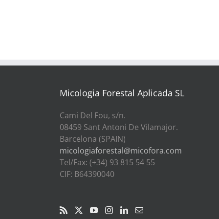
Micologia Forestal Aplicada SL
Cami Del Fou, s/n.
08459 Sant Antoni De Vilamajor.
Barcelona (SPAIN)
micologiaforestal@micofora.com
Tel/Fax: (+34) 93 815 54 55
CIF: B64390040