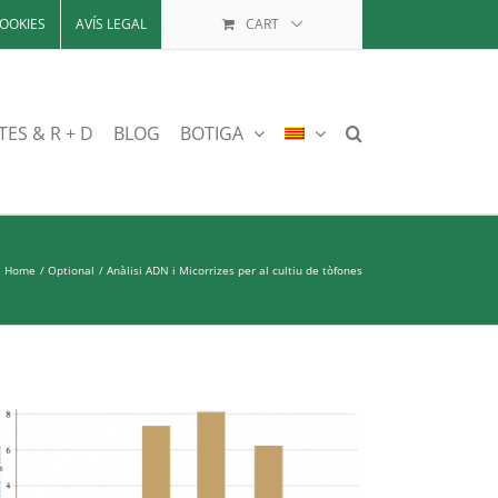
OOKIES
AVÍS LEGAL
CART
TES & R + D
BLOG
BOTIGA
Home
Optional
Anàlisi ADN i Micorrizes per al cultiu de tòfones