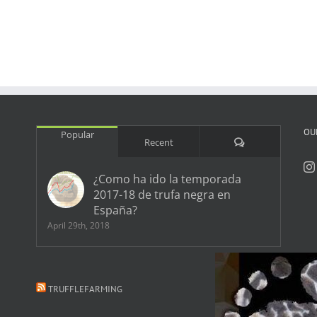
OU
Popular
Comments
Recent
¿Como ha ido la temporada
2017-18 de trufa negra en
España?
April 29th, 2018
TRUFFLEFARMING