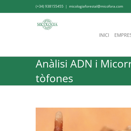
Skip
(+34) 938155455
|
micologiaforestal@micofora.com
to
content
INICI
EMPRE
Anàlisi ADN i Micorr
tòfones