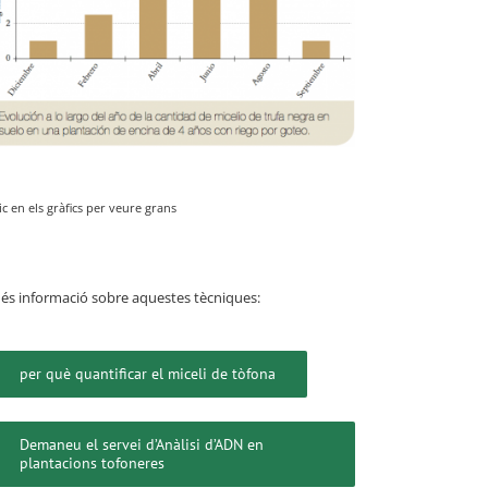
ic en els gràfics per veure grans
és informació sobre aquestes tècniques:
per què quantificar el miceli de tòfona
Demaneu el servei d’Anàlisi d’ADN en
plantacions tofoneres