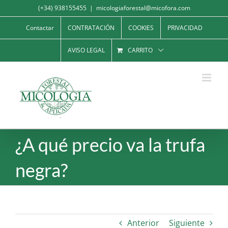
Saltar
(+34) 938155455
|
micologiaforestal@micofora.com
al
Contactar
CONTRATACIÓN
COOKIES
PRIVACIDAD
contenido
AVISO LEGAL
CARRITO
¿A qué precio va la trufa
negra?
Anterior
Siguiente