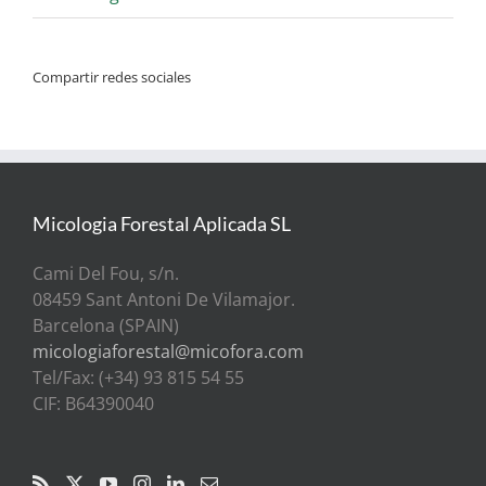
Compartir redes sociales
Micologia Forestal Aplicada SL
Cami Del Fou, s/n.
08459 Sant Antoni De Vilamajor.
Barcelona (SPAIN)
micologiaforestal@micofora.com
Tel/Fax: (+34) 93 815 54 55
CIF: B64390040