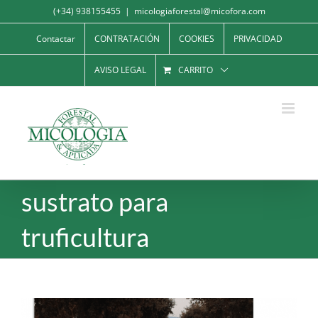
Saltar
(+34) 938155455
|
micologiaforestal@micofora.com
al
Contactar
CONTRATACIÓN
COOKIES
PRIVACIDAD
contenido
AVISO LEGAL
CARRITO
sustrato para
truficultura