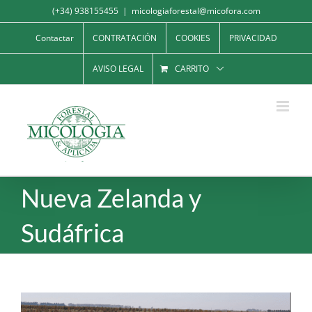
Saltar
(+34) 938155455
|
micologiaforestal@micofora.com
al
Contactar
CONTRATACIÓN
COOKIES
PRIVACIDAD
contenido
AVISO LEGAL
CARRITO
Nueva Zelanda y
Sudáfrica