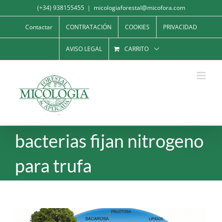
Saltar
(+34) 938155455
|
micologiaforestal@micofora.com
al
Contactar
CONTRATACIÓN
COOKIES
PRIVACIDAD
contenido
AVISO LEGAL
CARRITO
bacterias fijan nitrogeno
para trufa