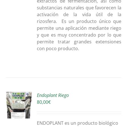
extractos de fermentación, así como
substancias naturales que favorecen la
activación de la vida útil de la
rizosfera. Es un producto único que
permite una aplicación mediante riego
y que es muy concentrado por lo que
permite tratar grandes extensiones
con poco producto.
Endoplant Riego
ONAR
80,00
€
S
DUCTO
S
E
ENDOPLANT es un producto biológico