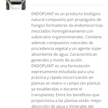
DUCTO
S
E
ENDOPLANT es un producto biológico
IPLES
natural compuesto por propágulos de
ANTES.
hongos formadores de endomicorrizas
mezclados homogéneamente con
ONES
substratos organominerales. Contiene
además compuestos naturales de
DEN
procedencia vegetal y un agente súper
IR
absorbente de agua. Características
generales y modo de acción
NA
ENDOPLANT es una formulación
expresamente estudiada para una
DUCTO
práctica y rápida micorrización en
plantas en vivero o campo (en plantas
ya establecidas o durante el
transplante). Entre los beneficios que
proporciona a las plantas están: mejor
absorción de agua y minerales del