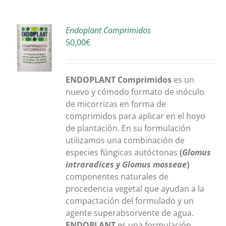
Endoplant Comprimidos
50,00
€
O
S
ENDOPLANT Comprimidos
es un
nuevo y cómodo formato de inóculo
de micorrizas en forma de
comprimidos para aplicar en el hoyo
de plantación. En su formulación
utilizamos una combinación de
especies fúngicas autóctonas
(
Glomus
intraradices y Glomus mosseae
)
componentes naturales de
procedencia vegetal que ayudan a la
compactación del formulado y un
agente superabsorvente de agua.
ENDOPLANT
es una formulación