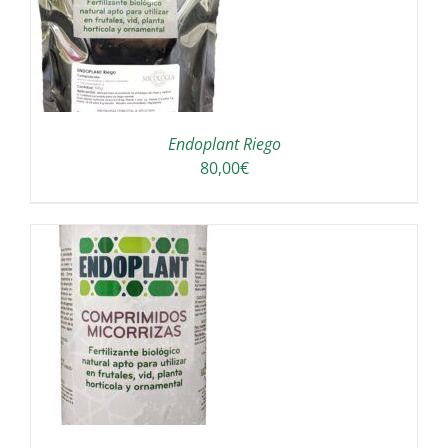
UCTO
PLES
NTES.
Endoplant Riego
ONES
80,00
€
EN
R
NA
UCTO