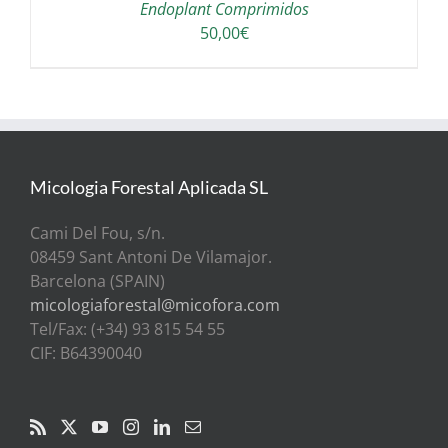
Endoplant Comprimidos
50,00
€
Micologia Forestal Aplicada SL
Cami Del Fou, s/n.
08459 Sant Antoni De Vilamajor.
Barcelona (SPAIN)
micologiaforestal@micofora.com
Tel/Fax: (+34) 93 815 54 55
CIF: B64390040