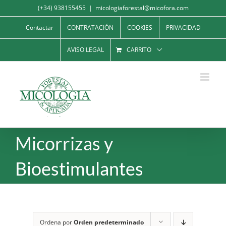
Saltar
(+34) 938155455
|
micologiaforestal@micofora.com
al
Contactar
CONTRATACIÓN
COOKIES
PRIVACIDAD
contenido
AVISO LEGAL
CARRITO
Micorrizas y
Bioestimulantes
Ordena por
Orden predeterminado