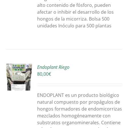
alto contenido de fósforo, pueden
afectar o inhibir el desarrollo de los
hongos de la micorriza. Bolsa 500
unidades Inóculo para 500 plantas
Endoplant Riego
ONAR
80,00
€
S
DUCTO
S
E
ENDOPLANT es un producto biológico
IPLES
natural compuesto por propágulos de
ANTES.
hongos formadores de endomicorrizas
mezclados homogéneamente con
ONES
substratos organominerales. Contiene