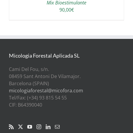
Mix Bioestimulante
90,00
€
Micologia Forestal Aplicada SL
Cami Del Fou, s/n.
08459 Sant Antoni De Vilamajor.
Barcelona (SPAIN)
micologiaforestal@micofora.com
Tel/Fax: (+34) 93 815 54 55
CIF: B64390040