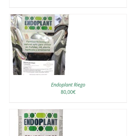
UCTO
PLES
NTES.
Endoplant Riego
ONES
80,00
€
EN
R
NA