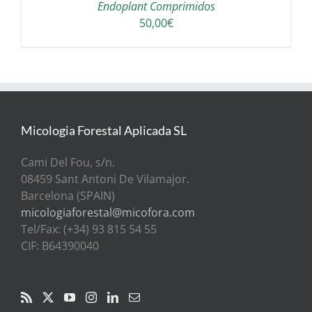
Endoplant Comprimidos
50,00
€
Micologia Forestal Aplicada SL
Cami Del Fou, s/n.
08459 Sant Antoni De Vilamajor.
Barcelona (SPAIN)
micologiaforestal@micofora.com
Tel/Fax: (+34) 93 815 54 55
CIF: B64390040