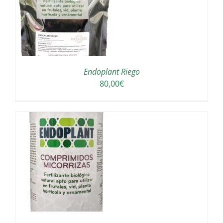
UCTO
PLES
NTES.
Endoplant Riego
ONES
80,00
€
EN
R
NA
UCTO