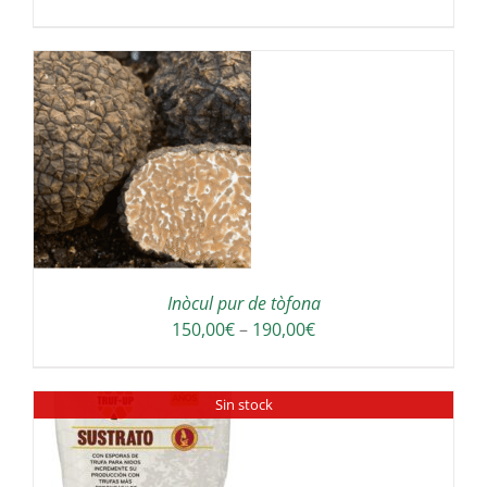
de
preus:
180,00€
a
300,00€
S
Inòcul pur de tòfona
Interval
150,00
€
–
190,00
€
de
preus:
Sin stock
150,00€
a
190,00€