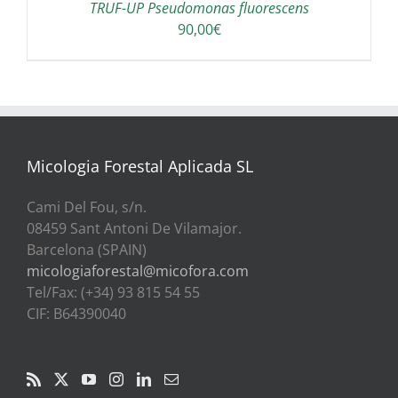
TRUF-UP Pseudomonas fluorescens
90,00
€
Micologia Forestal Aplicada SL
Cami Del Fou, s/n.
08459 Sant Antoni De Vilamajor.
Barcelona (SPAIN)
micologiaforestal@micofora.com
Tel/Fax: (+34) 93 815 54 55
CIF: B64390040