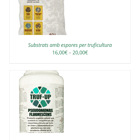
Substrats amb espores per truficultura
Interval
16,00
€
–
20,00
€
de
preus:
16,00€
a
20,00€
A