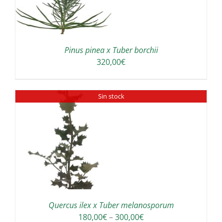
Pinus pinea x Tuber borchii
320,00
€
Sin stock
Quercus ilex x Tuber melanosporum
Interval
180,00
€
–
300,00
€