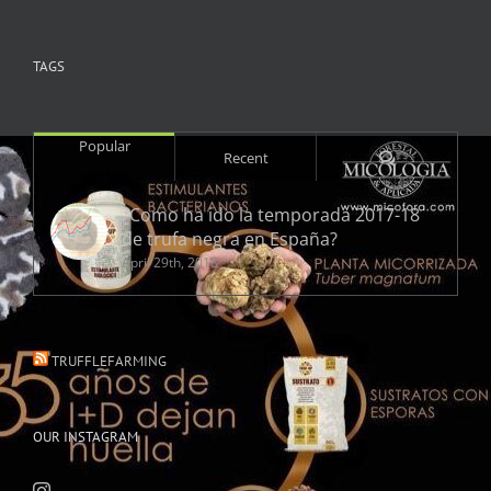
TAGS
Popular
Comments
Recent
¿Como ha ido la temporada 2017-18
de trufa negra en España?
April 29th, 2018
TRUFFLEFARMING
OUR INSTAGRAM