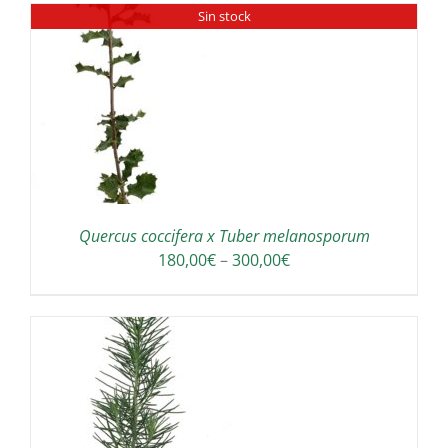
Sin stock
Quercus coccifera x Tuber melanosporum
Interval
180,00
€
–
300,00
€
de
preus:
180,00€
a
300,00€
A