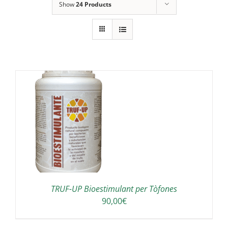
Show
24 Products
A
TRUF-UP Bioestimulant per Tòfones
90,00
€