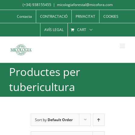
Skip
(+34) 938155455
|
micologiaforestal@micofora.com
to
Contacta
CONTRACTACIÓ
PRIVACITAT
COOKIES
content
AVÍS LEGAL
CART
Productes per
tubericultura
Sort by
Default Order