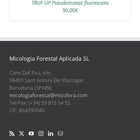
TRUF-UP Pseudomonas fluorescens
90,00
€
Micologia Forestal Aplicada SL
Cami Del Fou, s/n.
08459 Sant Antoni De Vilamajor.
Barcelona (SPAIN)
micologiaforestal@micofora.com
Tel/Fax: (+34) 93 815 54 55
CIF: B64390040