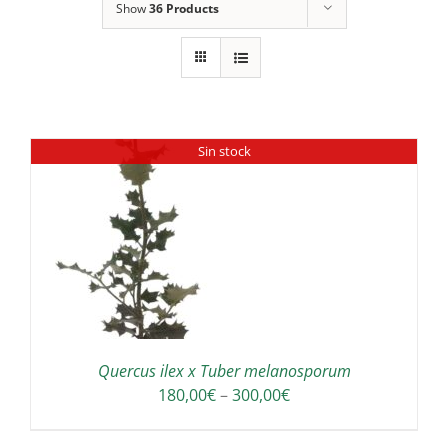
Show
36 Products
Sin stock
Quercus ilex x Tuber melanosporum
Interval
180,00
€
–
300,00
€
de
preus: