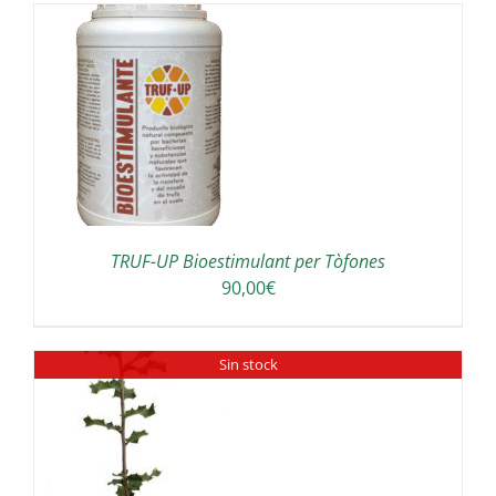
180,00€
a
300,00€
A
TRUF-UP Bioestimulant per Tòfones
90,00
€
Sin stock