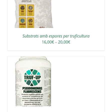
Substrats amb espores per truficultura
Interval
16,00
€
–
20,00
€
de
preus:
16,00€
a
20,00€
A