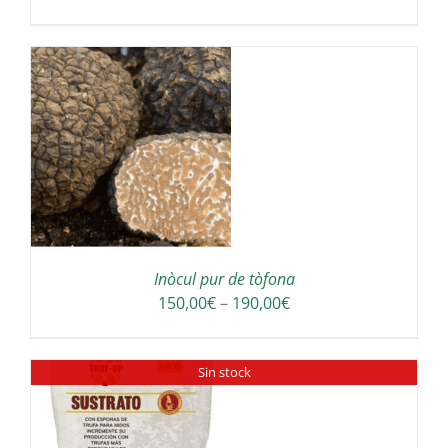
S
Inòcul pur de tòfona
Interval
150,00
€
–
190,00
€
de
preus:
Sin stock
150,00€
a
190,00€