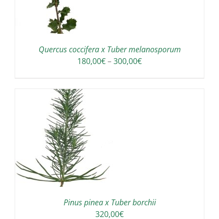
Quercus coccifera x Tuber melanosporum
Interval
180,00
€
–
300,00
€
de
preus:
180,00€
a
300,00€
A
Pinus pinea x Tuber borchii
320,00
€