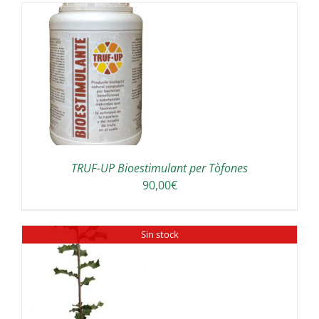
180,00€
a
300,00€
A
TRUF-UP Bioestimulant per Tòfones
90,00
€
Sin stock