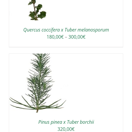
Quercus coccifera x Tuber melanosporum
Interval
180,00
€
–
300,00
€
de
preus:
180,00€
a
300,00€
A
Pinus pinea x Tuber borchii
320,00
€