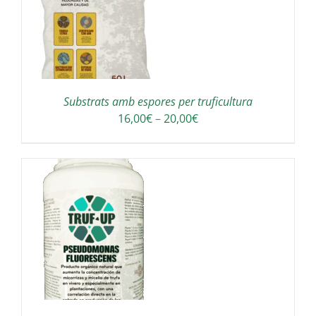
Substrats amb espores per truficultura
Interval
16,00
€
–
20,00
€
de
preus:
16,00€
a
20,00€
A