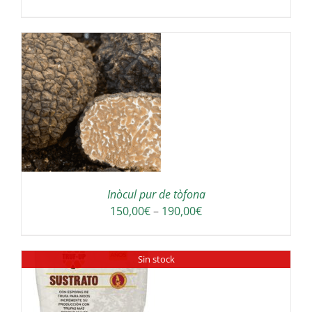
S
Inòcul pur de tòfona
Interval
150,00
€
–
190,00
€
de
preus:
Sin stock
150,00€
a
190,00€