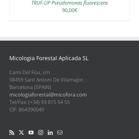
TRUF-UP Pseudomonas fluorescens
90,00
€
Micologia Forestal Aplicada SL
Cami Del Fou, s/n.
08459 Sant Antoni De Vilamajor.
Barcelona (SPAIN)
micologiaforestal@micofora.com
Tel/Fax: (+34) 93 815 54 55
CIF: B64390040