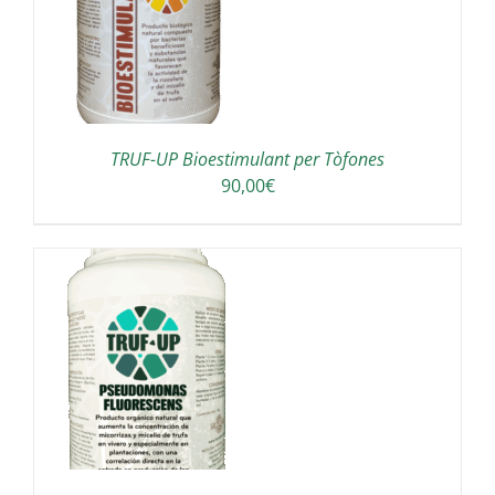
A
TRUF-UP Bioestimulant per Tòfones
90,00
€
A