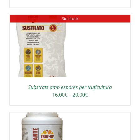
de
preus:
Sin stock
180,00€
a
300,00€
Substrats amb espores per truficultura
Interval
16,00
€
–
20,00
€
de
preus:
16,00€
a
20,00€