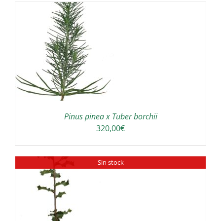
150,00€
a
190,00€
A
Pinus pinea x Tuber borchii
320,00
€
Sin stock