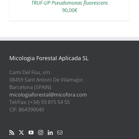
TRUF-UP Pseudomonas fluorescens
90,00
€
Micologia Forestal Aplicada SL
Cami Del Fou, s/n.
08459 Sant Antoni De Vilamajor.
Barcelona (SPAIN)
micologiaforestal@micofora.com
Tel/Fax: (+34) 93 815 54 55
CIF: B64390040