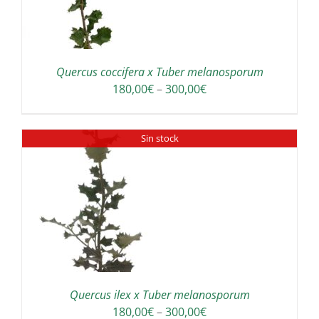
Quercus coccifera x Tuber melanosporum
Interval
180,00
€
–
300,00
€
de
preus:
Sin stock
180,00€
a
300,00€
Quercus ilex x Tuber melanosporum
Interval
180,00
€
–
300,00
€