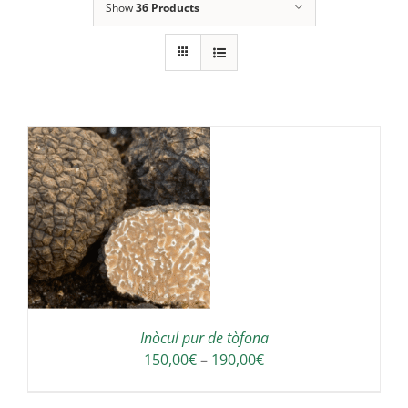
Show
36 Products
S
Inòcul pur de tòfona
Interval
150,00
€
–
190,00
€
de
preus: