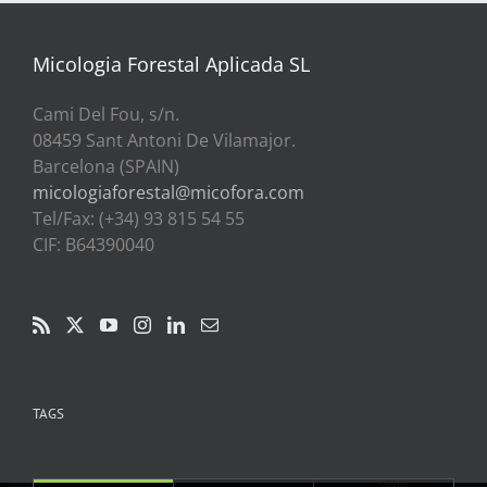
a
39,00€
Micologia Forestal Aplicada SL
Cami Del Fou, s/n.
08459 Sant Antoni De Vilamajor.
Barcelona (SPAIN)
micologiaforestal@micofora.com
Tel/Fax: (+34) 93 815 54 55
CIF: B64390040
TAGS