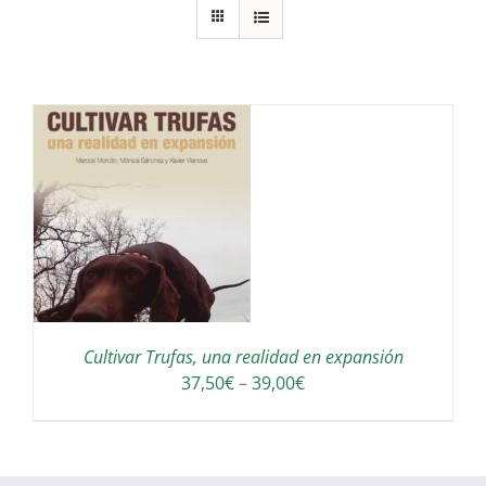
S
Cultivar Trufas, una realidad en expansión
Interval
37,50
€
–
39,00
€
de
preus:
37,50€