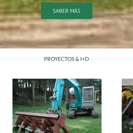
SABER MÁS
PROYECTOS & I+D
Transferencia Tecnologica para Mosbec
da
Truffle Farms – Surafrica
Proyectos de empresa
Recientes