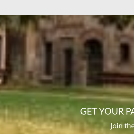
GET YOUR P
Join th