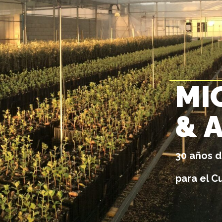
M
I
&
30 años d
para el Cu