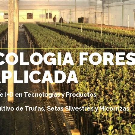
C
O
L
O
G
I
A
F
O
R
E
A
P
L
I
C
A
D
A
e I+D en Tecnologías y Productos
ltivo de Trufas, Setas Silvestres y Micorrizas