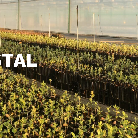
S
T
A
L