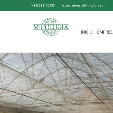
Saltar
(+34) 938155455
|
micologiaforestal@micofora.com
al
contenido
INICIO
EMPRES