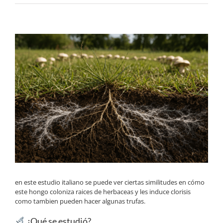
Ver
imagen
más
grande
en este estudio italiano se puede ver ciertas similitudes en cómo
este hongo coloniza raices de herbaceas y les induce clorisis
como tambien pueden hacer algunas trufas.
¿Qué se estudió?