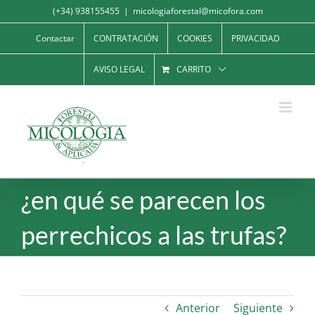
Saltar
(+34) 938155455
|
micologiaforestal@micofora.com
al
Contactar
CONTRATACIÓN
COOKIES
PRIVACIDAD
contenido
AVISO LEGAL
CARRITO
¿en qué se parecen los
perrechicos a las trufas?
Anterior
Siguiente