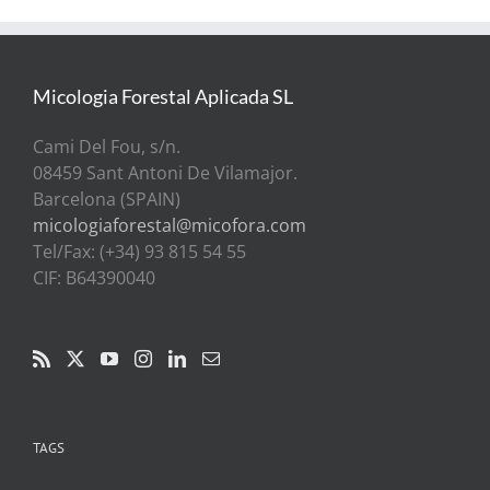
Micologia Forestal Aplicada SL
Cami Del Fou, s/n.
08459 Sant Antoni De Vilamajor.
Barcelona (SPAIN)
micologiaforestal@micofora.com
Tel/Fax: (+34) 93 815 54 55
CIF: B64390040
TAGS