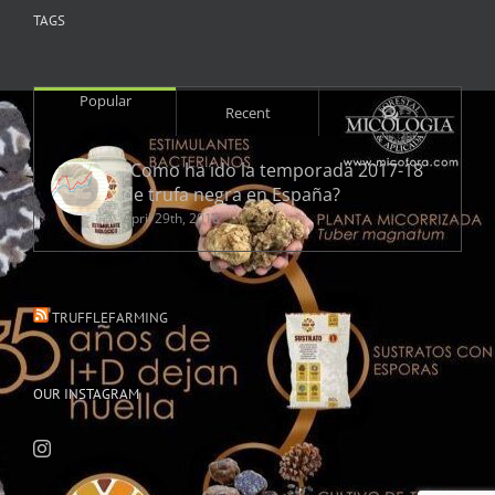
TAGS
Popular
Comments
Recent
¿Como ha ido la temporada 2017-18
de trufa negra en España?
April 29th, 2018
TRUFFLEFARMING
OUR INSTAGRAM