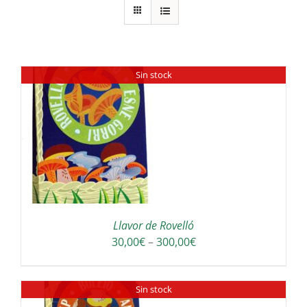
Sin stock
Llavor de Rovelló
Interval
30,00
€
–
300,00
€
de
preus:
Sin stock
30,00€