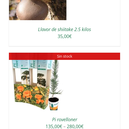
Llavor de shiitake 2.5 kilos
35,00
€
Sin stock
Pi rovelloner
Interval
135,00
€
–
280,00
€