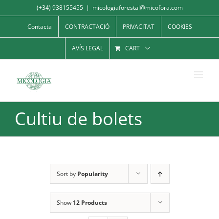
Skip
(+34) 938155455
|
micologiaforestal@micofora.com
to
Contacta
CONTRACTACIÓ
PRIVACITAT
COOKIES
content
AVÍS LEGAL
CART
Cultiu de bolets
Sort by
Popularity
Show
12 Products