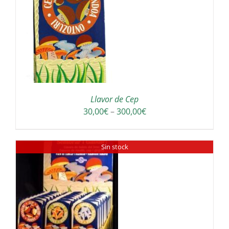
a
300,00€
Llavor de Cep
Interval
30,00
€
–
300,00
€
de
preus:
Sin stock
30,00€
a
300,00€