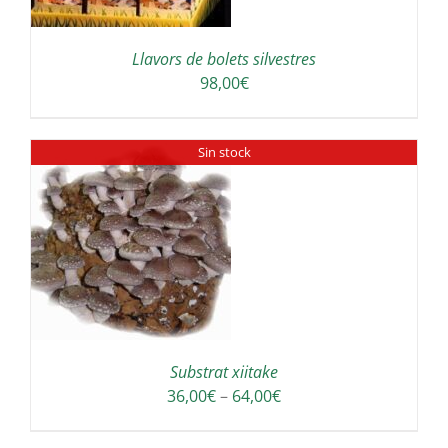
Llavors de bolets silvestres
98,00
€
Sin stock
Substrat xiitake
Interval
36,00
€
–
64,00
€
de
preus: