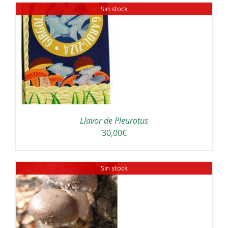
Sin stock
36,00€
a
64,00€
Llavor de Pleurotus
30,00
€
Sin stock