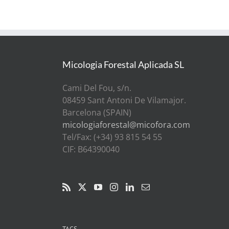
Micologia Forestal Aplicada SL
Cami Del Fou, s/n.
08459 Sant Antoni De Vilamajor.
Barcelona (SPAIN)
micologiaforestal@micofora.com
Tel/Fax: (+34) 93 815 54 55
CIF: B64390040
TAGS