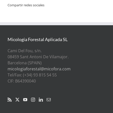
Compartir redes sociales
Micologia Forestal Aplicada SL
Cami Del Fou, s/n.
08459 Sant Antoni De Vilamajor.
Barcelona (SPAIN)
micologiaforestal@micofora.com
Tel/Fax: (+34) 93 815 54 55
CIF: B64390040