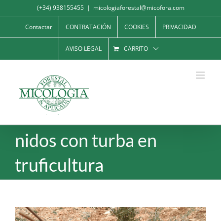
Saltar
(+34) 938155455
|
micologiaforestal@micofora.com
al
Contactar
CONTRATACIÓN
COOKIES
PRIVACIDAD
contenido
AVISO LEGAL
CARRITO
nidos con turba en
truficultura