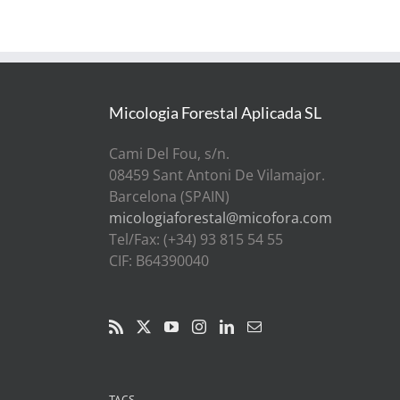
Micologia Forestal Aplicada SL
Cami Del Fou, s/n.
08459 Sant Antoni De Vilamajor.
Barcelona (SPAIN)
micologiaforestal@micofora.com
Tel/Fax: (+34) 93 815 54 55
CIF: B64390040
TAGS