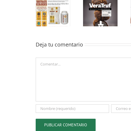
charlas y
Truf-Up
próximas
cursos de
bioestimulantes
jornadas y
trufa que
y sustratos
cursos de
impartimos
para trufa con
truficultura
este invierno
certificación
del equipo de
2025-26 en
ECO
Micofora
España
Deja tu comentario
Comentar