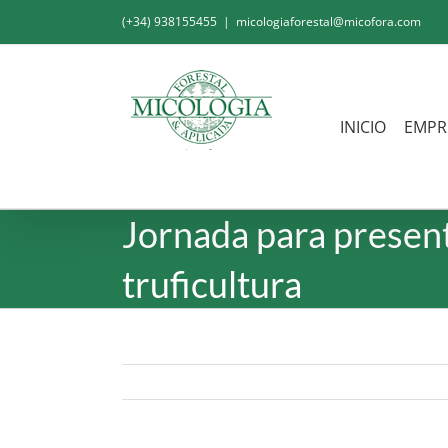
Saltar
(+34) 938155455
|
micologiaforestal@micofora.com
al
contenido
INICIO
EMPR
Jornada para present
truficultura