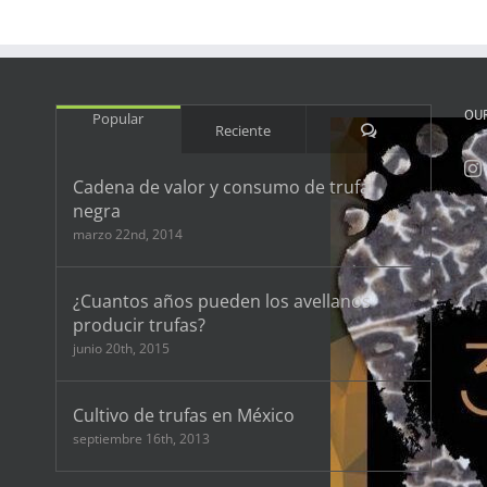
OU
Popular
Comentarios
Reciente
Cadena de valor y consumo de trufa
negra
marzo 22nd, 2014
¿Cuantos años pueden los avellanos
producir trufas?
junio 20th, 2015
Cultivo de trufas en México
septiembre 16th, 2013