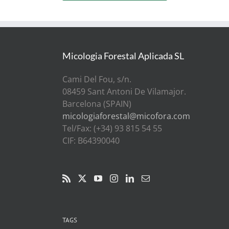
Micologia Forestal Aplicada SL
Cami Del Fou, s/n.
08459 Sant Antoni De Vilamajor.
Barcelona (SPAIN)
micologiaforestal@micofora.com
Tel/Fax: (+34) 93 815 54 55
CIF: B64390040
TAGS