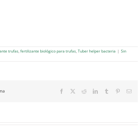
ante trufas
,
fertilizante biológico para trufas
,
Tuber helper bacteria
|
Sin
rma
Facebook
X
Reddit
LinkedIn
Tumblr
Pinterest
Cor
elec