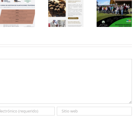
Truf-U
Ven a
Truficultura
bioestimul
nuestros
en Chile –
y sustrat
cursos de
notas visita
para trufa
truficultura en
Agosto 2023
certificac
Barcelona
ECO