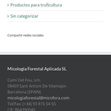
Productos para truficultura
Sin categorizar
Compartir redes sociales
Micologia Forestal Aplicada SL
Cami Del Fou, s/n.
08459 Sant Antoni De Vilamajor.
Barcelona (SPAIN)
micologiaforestal@micofora.com
Tel/Fax: (+34) 93 815 54 55
CIF: B64390040