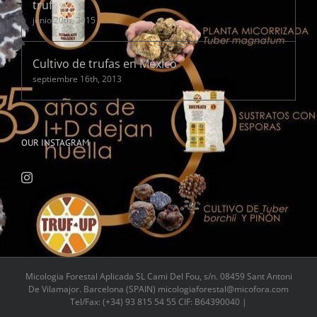
trufas?
junio 20th, 2015
Cultivo de trufas en México
septiembre 16th, 2013
OUR INSTAGRAM
Micologia Forestal Aplicada SL Cami Del Fou, s/n. 08459 Sant Antoni
De Vilamajor. Barcelona (SPAIN) micologiaforestal@micofora.com
Tel/Fax: (+34) 93 815 54 55 CIF: B64390040 |