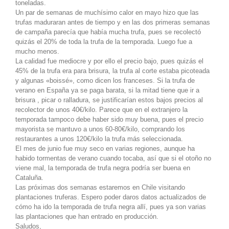
toneladas.
Un par de semanas de muchísimo calor en mayo hizo que las
trufas maduraran antes de tiempo y en las dos primeras semanas
de campaña parecía que había mucha trufa, pues se recolectó
quizás el 20% de toda la trufa de la temporada. Luego fue a
mucho menos.
La calidad fue mediocre y por ello el precio bajo, pues quizás el
45% de la trufa era para brisura, la trufa al corte estaba picoteada
y algunas «boissé», como dicen los franceses. Si la trufa de
verano en España ya se paga barata, si la mitad tiene que ir a
brisura , picar o ralladura, se justificarían estos bajos precios al
recolector de unos 40€/kilo. Parece que en el extranjero la
temporada tampoco debe haber sido muy buena, pues el precio
mayorista se mantuvo a unos 60-80€/kilo, comprando los
restaurantes a unos 120€/kilo la trufa más seleccionada.
El mes de junio fue muy seco en varias regiones, aunque ha
habido tormentas de verano cuando tocaba, así que si el otoño no
viene mal, la temporada de trufa negra podría ser buena en
Cataluña.
Las próximas dos semanas estaremos en Chile visitando
plantaciones truferas. Espero poder daros datos actualizados de
cómo ha ido la temporada de trufa negra allí, pues ya son varias
las plantaciones que han entrado en producción.
Saludos,