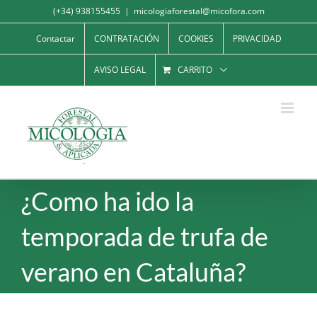
Saltar
(+34) 938155455
|
micologiaforestal@micofora.com
al
Contactar
CONTRATACIÓN
COOKIES
PRIVACIDAD
contenido
AVISO LEGAL
CARRITO
¿Como ha ido la
temporada de trufa de
verano en Cataluña?