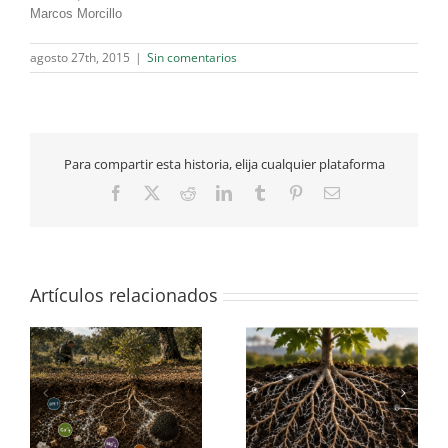
Marcos Morcillo
agosto 27th, 2015
|
Sin comentarios
Para compartir esta historia, elija cualquier plataforma
Facebook
X
Reddit
LinkedIn
Tumblr
Pinterest
Correo
electrónico
Artículos relacionados
¿son capaces las
¿en qué se parecen los
mo
trufas de modificar el
perrechicos a las
la
suelo que les rodea?
trufas?
e