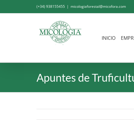
Saltar
(+34) 938155455
|
micologiaforestal@micofora.com
al
contenido
INICIO
EMPR
Apuntes de Truficult