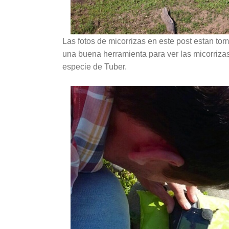
Las fotos de micorrizas en este post estan to
una buena herramienta para ver las micorrizas 
especie de Tuber.