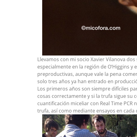
Llevamos con mi socio Xavier Vilanova dos 
especialmente en la región de O’Higgins y 
preproductivas, aunque vale la pena comen
solo tres años ya han entrado en producci
Los primeros años son siempre difíciles par
cosas correctamente y si la trufa sigue su 
cuantificación miceliar con Real Time PCR n
trufa, así como mediante ensayos en cada c