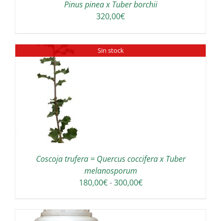
Pinus pinea x Tuber borchii
320,00
€
Sin stock
Coscoja trufera = Quercus coccifera x Tuber
melanosporum
Rango
180,00
€
-
300,00
€
de
precios:
desde