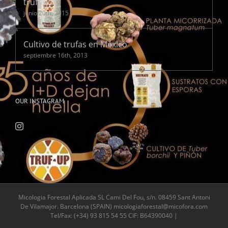
trufas?
junio 20th, 2015
Cultivo de trufas en México
septiembre 16th, 2013
OUR INSTAGRAM
Micologia Forestal Aplicada SL Cami Del Fou, s/n. 08459 Sant Antoni
De Vilamajor. Barcelona (SPAIN) micologiaforestal@micofora.com
Tel/Fax: (+34) 93 815 54 55 CIF: B64390040 |