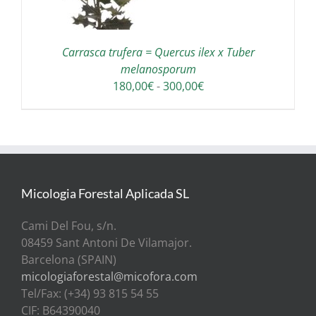
Carrasca trufera = Quercus ilex x Tuber
melanosporum
Rango
180,00
€
-
300,00
€
de
precios:
desde
180,00€
hasta
300,00€
Micologia Forestal Aplicada SL
Cami Del Fou, s/n.
08459 Sant Antoni De Vilamajor.
Barcelona (SPAIN)
micologiaforestal@micofora.com
Tel/Fax: (+34) 93 815 54 55
CIF: B64390040