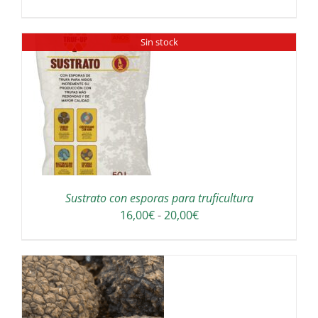
Sin stock
Sustrato con esporas para truficultura
Rango
16,00
€
-
20,00
€
de
precios:
desde
16,00€
hasta
20,00€