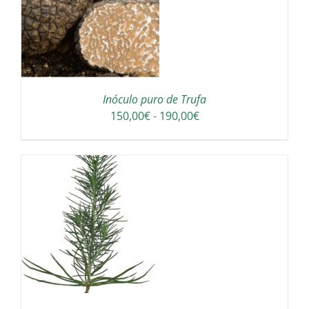
UCTO
PLES
NTES.
Inóculo puro de Trufa
ONES
Rango
150,00
€
-
190,00
€
EN
de
R
precios:
desde
150,00€
NA
hasta
190,00€
UCTO