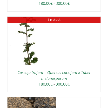
Rango
180,00
€
-
300,00
€
de
precios:
Sin stock
desde
180,00€
hasta
300,00€
Coscoja trufera = Quercus coccifera x Tuber
melanosporum
Rango
180,00
€
-
300,00
€
de
precios:
desde
180,00€