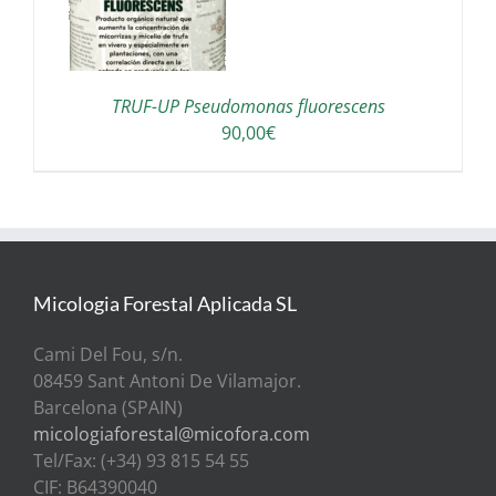
TRUF-UP Pseudomonas fluorescens
90,00
€
Micologia Forestal Aplicada SL
Cami Del Fou, s/n.
08459 Sant Antoni De Vilamajor.
Barcelona (SPAIN)
micologiaforestal@micofora.com
Tel/Fax: (+34) 93 815 54 55
CIF: B64390040