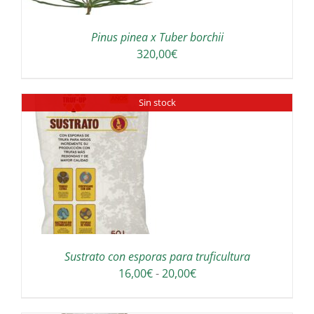
Pinus pinea x Tuber borchii
320,00
€
Sin stock
Sustrato con esporas para truficultura
Rango
16,00
€
-
20,00
€
de
precios: