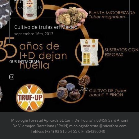
trufas?
junio 20th, 2015
Cultivo de trufas en México
septiembre 16th, 2013
OUR INSTAGRAM
Micologia Forestal Aplicada SL Cami Del Fou, s/n. 08459 Sant Antoni
De Vilamajor. Barcelona (SPAIN) micologiaforestal@micofora.com
Tel/Fax: (+34) 93 815 54 55 CIF: B64390040 |