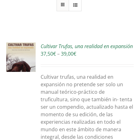
Cultivar Trufas, una realidad en expansión
ONA
Interval
37,50
€
–
39,00
€
S
de
EST
DUCTE
preus:
S
37,50€
Cultivar trufas, una realidad en
RSES
a
expansión no pretende ser solo un
ANTS.
39,00€
manual teórico-práctico de
truficultura, sino que también in- tenta
ONS
ser un compendio, actualizado hasta el
momento de su edición, de las
EN
experiencias realizadas en todo el
R
mundo en este ámbito de manera
integral, desde las condiciones