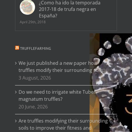
¿Como ha ido la temporada
2017-18 de trufa negra en
España?
April 29th, 2018
TRUFFLEFARMING
We just published a new paper how
truffles modify their surrounding soils!
3 August, 2026
Do we need to irrigate white Tuber
magnatum truffles?
20 June, 2026
Are truffles modifying their surrounding
soils to improve their fitness and