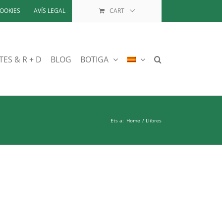
OOKIES
AVÍS LEGAL
CART
TES & R + D
BLOG
BOTIGA
Ets a:
Home
Llibres