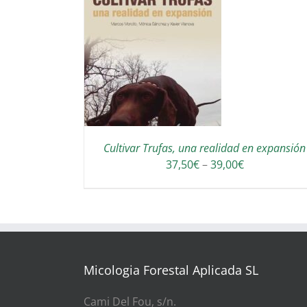
IONA OPCIONS
QUEST
DETAILS
RODUCTE
VERSES
RIANTS.
S
Cultivar Trufas, una realidad en expansión
PCIONS
Interval
37,50
€
–
39,00
€
de
ODEN
preus:
IAR
37,50€
a
39,00€
ÀGINA
EL
Micologia Forestal Aplicada SL
RODUCTE
Cami Del Fou, s/n.