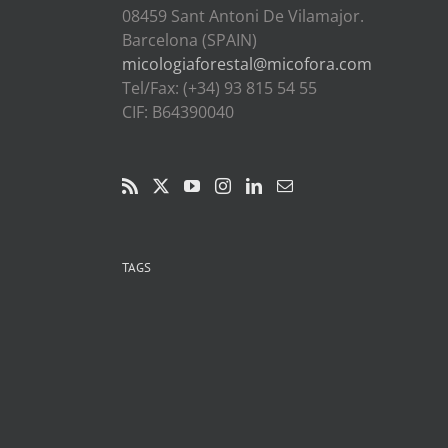
08459 Sant Antoni De Vilamajor.
Barcelona (SPAIN)
micologiaforestal@micofora.com
Tel/Fax: (+34) 93 815 54 55
CIF: B64390040
TAGS