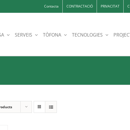
Contacta
CONTRACTACIÓ
PRIVACITAT
C
SA
SERVEIS
TÒFONA
TECNOLOGIES
PROJEC
roducts