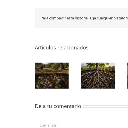
Para compartir esta historia, elija cualquier platafo
Artículos relacionados
Nuevo trabajo
publicado
¿son capaces
sobre cómo
¿en qué se
las trufas de
las trufas
parecen los
modificar el
modifican la
perrechicos a
suelo que les
química del
las trufas?
rodea?
suelo de su
entorno
Deja tu comentario
Comentar