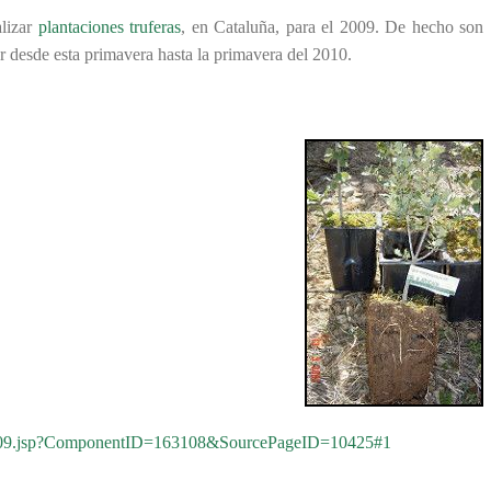
alizar
plantaciones truferas
, en Cataluña, para el 2009. De hecho son
er desde esta primavera hasta la primavera del 2010.
FS_2009.jsp?ComponentID=163108&SourcePageID=10425#1