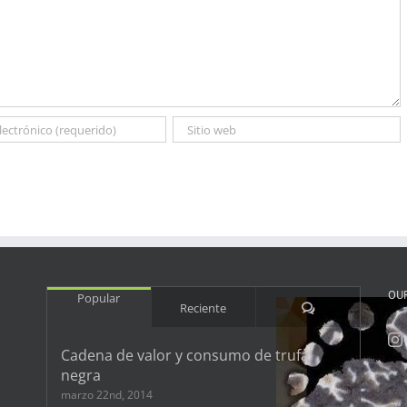
OU
Popular
Comentarios
Reciente
Cadena de valor y consumo de trufa
negra
marzo 22nd, 2014