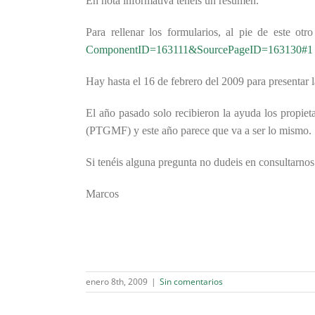
En nota informativa tenéis un resumen.
Para rellenar los formularios, al pie de este otro
ComponentID=163111&SourcePageID=163130#1
Hay hasta el 16 de febrero del 2009 para presentar l
El año pasado solo recibieron la ayuda los propiet
(PTGMF) y este año parece que va a ser lo mismo.
Si tenéis alguna pregunta no dudeis en consultarnos
Marcos
enero 8th, 2009
|
Sin comentarios