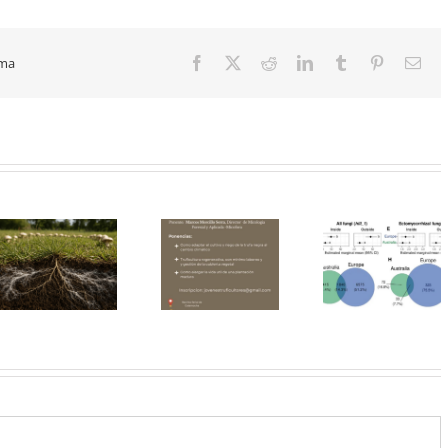
rma
Facebook
X
Reddit
LinkedIn
Tumblr
Pinterest
Cor
elec
¿Por qué
Nuevo tra
algunas
publica
próximo
truferas en
sobre có
curso de
Australia
las trufa
truficultura en
obtienen
modifican
Calamocha
mayores
química d
Teruel
rendimientos
suelo de 
que en
entorn
Europa?