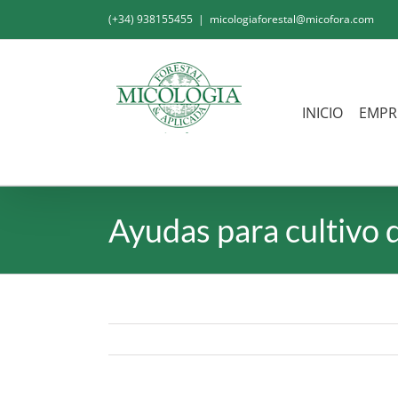
Saltar
(+34) 938155455
|
micologiaforestal@micofora.com
al
contenido
INICIO
EMPR
Ayudas para cultivo 