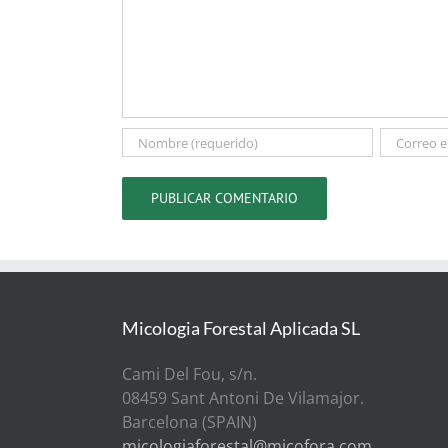
Micologia Forestal Aplicada SL
Cami Del Fou, s/n.
08459 Sant Antoni De Vilamajor.
Barcelona (SPAIN)
micologiaforestal@micofora.com