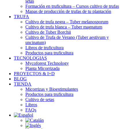
setas
Formación en truficultura – Cursos cultivo de trufas
Mapas de producción de trufas de tu plantación
TRUFA
Cultivo de trufa negra – Tuber melanosporum
Cultivo de trufa blanca – Tuber magnatum
Cultivo de Tuber Borchii
Cultivo de Trufa de Verano (Tuber aestivum y
uncinatum)
Libros de truficultura
Productos para truficultura
TECNOLOGIAS
Mycoforest Technology
Planta Micorrizada
PROYECTOS & I+D
BLOG
TIENDA
Micorrizas y Bioestimulantes
Productos para truficultura
Cultivo de setas
Libros
FAQs