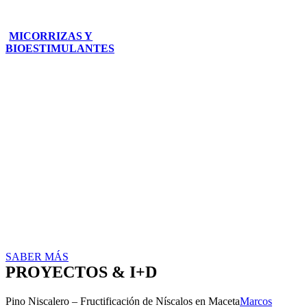
MICORRIZAS Y
BIOESTIMULANTES
GET YOUR PASSPORT TO
THE BARCELONA TRUFFLE
TOUR
Join the Truffle Farming Workshop &
Experience in Spain
SABER MÁS
PROYECTOS & I+D
Pino Niscalero – Fructificación de Níscalos en Maceta
Marcos