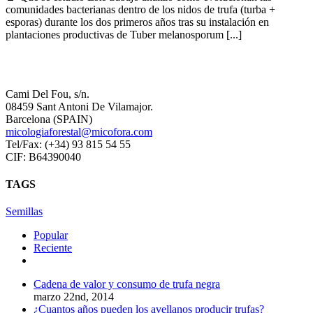
comunidades bacterianas dentro de los nidos de trufa (turba +
esporas) durante los dos primeros años tras su instalación en
plantaciones productivas de Tuber melanosporum [...]
Micologia Forestal Aplicada SL
Cami Del Fou, s/n.
08459 Sant Antoni De Vilamajor.
Barcelona (SPAIN)
micologiaforestal@micofora.com
Tel/Fax: (+34) 93 815 54 55
CIF: B64390040
TAGS
Semillas
Popular
Reciente
Comentarios
Cadena de valor y consumo de trufa negra
marzo 22nd, 2014
¿Cuantos años pueden los avellanos producir trufas?