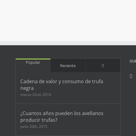
OU
Popular
Comentarios
Reciente
Cadena de valor y consumo de trufa
negra
marzo 22nd, 2014
¿Cuantos años pueden los avellanos
producir trufas?
junio 20th, 2015