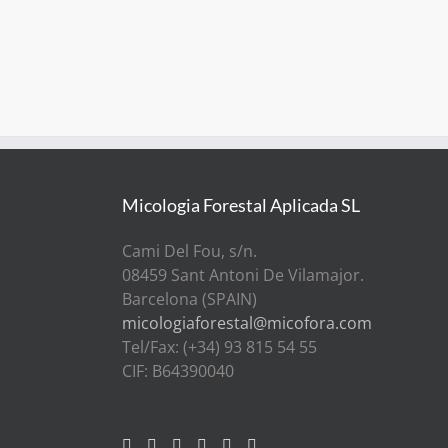
Micologia Forestal Aplicada SL
Cami Del Fou, s/n.
08459 Sant Antoni De Vilamajor.
Barcelona (SPAIN)
micologiaforestal@micofora.com
Tel/Fax: (+34) 93 815 54 55
CIF: B64390040