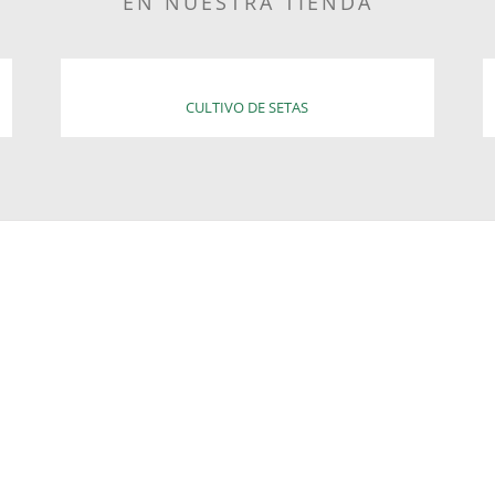
EN NUESTRA TIENDA
CULTIVO DE SETAS
ASSPORT TO THE BARCELONA T
e Truffle Farming Workshop & Experience 