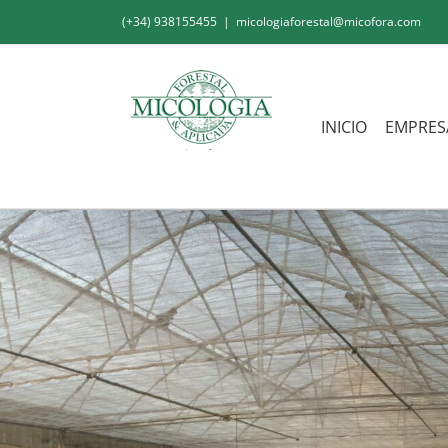
Saltar
(+34) 938155455
|
micologiaforestal@micofora.com
al
contenido
INICIO
EMPRES