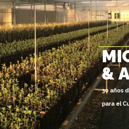
M
I
&
30 años d
para el Cu