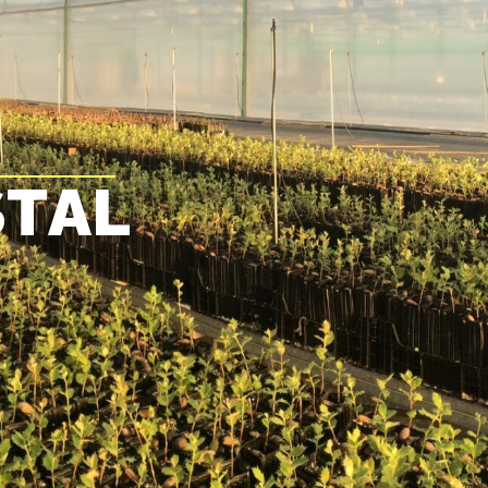
S
T
A
L