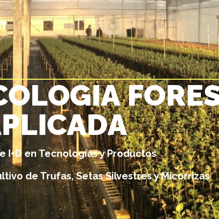
C
O
L
O
G
I
A
F
O
R
E
A
P
L
I
C
A
D
A
e I+D en Tecnologías y Productos
ltivo de Trufas, Setas Silvestres y Micorrizas