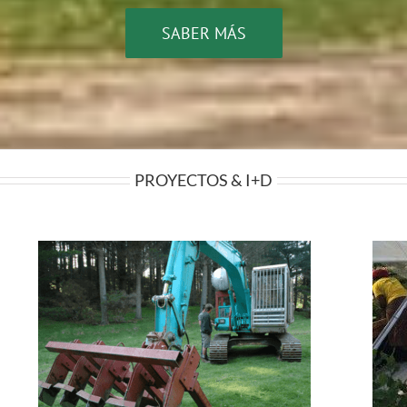
SABER MÁS
PROYECTOS & I+D
Transferencia Tecnologica para Mosbec
da
Truffle Farms – Surafrica
Proyectos de empresa
Recientes